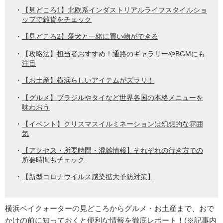
【見どころ1】北欧系インダストリアルライフスタイルショ
ップで雑貨をチェック
【見どころ2】愛犬と一緒に買い物ができる
【攻略法】担当者おすすめ！通路のギャラリーやBGMにも
注目
【お土産】横浜らしいアイテムがズラリ！
【グルメ】ブラジルやタイなど世界各国の本格メニューを
味わおう
【イベント】クリスマスイルミネーションは幻想的な雰囲
気
【アクセス・所要時間・混雑情報】それぞれの行き方での
所要時間もチェック
【新型コロナウイルス感染拡大予防対策】
横浜ベイクォーターの見どころからグルメ・お土産まで、おで
かけの前に知っておくと便利な情報を徹底レポート！(※記事内