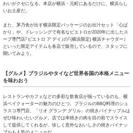
わいがクセになる。本店が横浜・元町にあるだけに、横浜らし
いお土産だ。
また、茅乃舎が出す横浜限定パッケージのお出汁セット「心ば
かり」や、ドレッシングで有名なピエトロが2020年に出したス
ープ専門店｢ピエトロ ア デイ｣の｢(横浜限定) 横浜チャウダー｣
といった限定アイテムも各店で販売しているので、スタッフに
聞いてみよう。
【グルメ】ブラジルやタイなど世界各国の本格メニュー
を味わおう
レストランやカフェなどの多彩な飲食店が揃っているのも、横
浜ベイクォーターの魅力のひとつ。ブラジルのBBQ料理のシュ
ラスコ専門店、「リオ グランデ グリル」の焼きパイナップルは
ぜひ味わいたいグルメ。店では串焼きの肉を目の前でスライス
して提供してくれるが、珍しく意外なおいしさの焼きパイナッ
プルも人気のメニューだ。