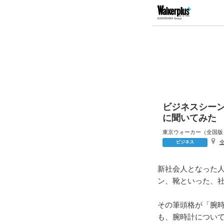
ビジネスシー
に聞いてみた
東京ウォーカー（全国版
ビジネス
新社会人となった
ン、靴といった、
その筆頭格が「腕
も、腕時計につい