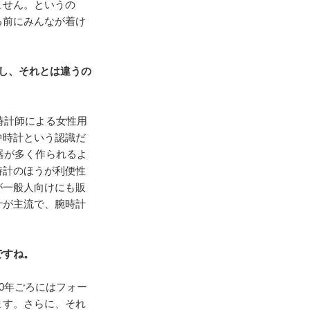
ません。というの
る前にみんなが着け
し、それとは違うの
時計師による女性用
中時計という認識だ
器が多く作られるよ
時計のほうが利便性
が一般人向けにも販
計が主流で、腕時計
ですね。
0年ごろにはフォー
ます。さらに、それ