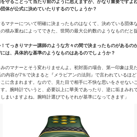
間を守ることって当たり前のように思えますが、かなり重要ですよ
の団体が公式に決めていたりするのでしょうか？
するマナーについて明確に決まったものはなくて、決めている団体
史の積み重ねによってできた、世間の最大公約数のようなものだと
か！てっきりマナー講師のような方々の間で決まったものがあるの
びには、具体的な基準のようなものはあるのでしょうか？
みのマナーとそう変わりませんよ。初対面の場合、第一印象は見た
話の内容が7％で決まると『メラビアンの法則』で言われているほ
そこに含まれます。なので、見た目で相手に不快な思いをさせない
ます。腕時計でいうと、必要以上に華美であったり、逆に垢まみれ
てしまいますよね。腕時計選びでもそれが基準になってきます」