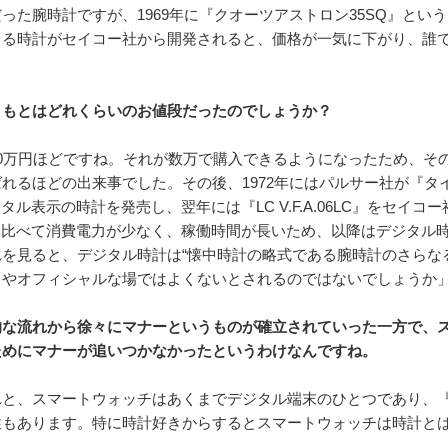
った腕時計ですが、1969年に『クオーツアストロン35SQ』とい
きる時計がセイコー社から開発されると、価格が一気に下がり、誰
ともとはどれくらいのお値段だったのでしょうか？
0万円ほどですね。それが数万で購入できるようになったため、そ
れるほどの出来事でした。その後、1972年にはパルサー社が『タ
タル表示の時計を発売し、翌年には『LC V.F.A.06LC』をセイコ
に比べて消費電力が少なく、稼働時間が長いため、以降はデジタル
を見ると、デジタル時計は“懐中時計の略式である腕時計のさらな
スやオフィシャルな場ではよくないとされるのではないでしょうか
的な流れから徐々にマナーというものが確立されていった一方で、
ためにマナーが追いつかなかったというわけなんですね。
れと、スマートウォッチはあくまでデジタル端末のひとつであり、
性もあります。特に時計好きからするとスマートウォッチは時計と