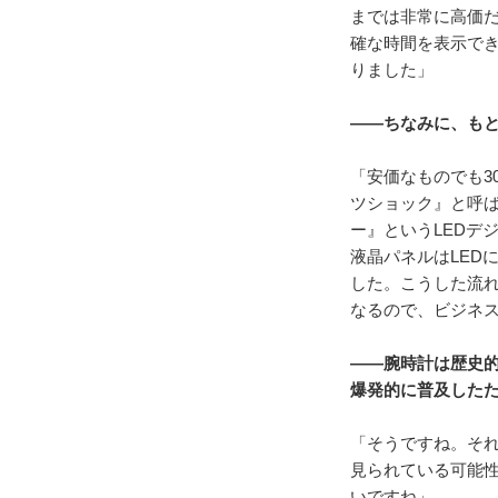
までは非常に高価だ
確な時間を表示で
りました」
――ちなみに、も
「安価なものでも3
ツショック』と呼ば
ー』というLEDデジ
液晶パネルはLED
した。こうした流れ
なるので、ビジネ
――腕時計は歴史
爆発的に普及した
「そうですね。そ
見られている可能
いですね」