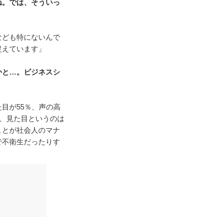
ね。では、そういっ
なども特にないんで
捉えています」
かと…。ビジネスシ
目が55％、声の高
ど、見た目というのは
ことが社会人のマナ
で不衛生だったりす