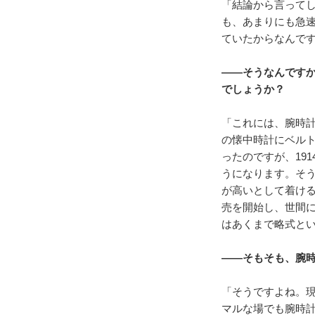
「結論から言って
も、あまりにも急
ていたからなんで
――そうなんです
でしょうか？
「これには、腕時計
の懐中時計にベル
ったのですが、19
うになります。そ
が高いとして着け
売を開始し、世間
はあくまで略式と
――そもそも、腕
「そうですよね。現
マルな場でも腕時