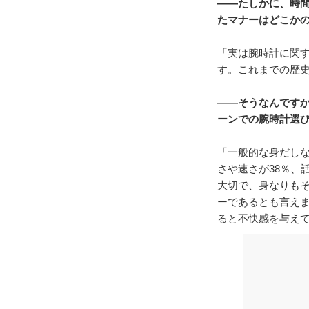
――たしかに、時
たマナーはどこか
「実は腕時計に関
す。これまでの歴
――そうなんです
ーンでの腕時計選
「一般的な身だしな
さや速さが38％、
大切で、身なりも
ーであるとも言え
ると不快感を与え