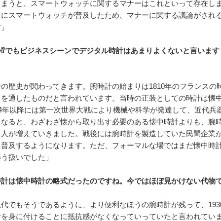
しまうと、スマートウォッチに関するマナーはこれといって存在し
速にスマートウォッチが普及したため、マナーに関する議論がされ
す」
か⁉でもビジネスシーンでデジタル時計はあまりよくないと言います
の歴史が関わってきます。腕時計の始まりは1810年のフランスの
トを通したものだと言われています。当時の正装としての時計は懐
14年以降には第一次世界大戦により機械や科学が発達して、近代兵
うなると、わざわざ懐から取り出す必要のある懐中時計よりも、腕
る人が増えていきました。戦後には腕時計を製造していた民間企業
に普及するようになります。ただ、フォーマルな場ではまだ懐中時
いう扱いでした」
時計は懐中時計の略式だったのですね。今ではほぼ見かけない代物
代でもそうであるように、より便利なほうの腕時計が残って、193
計を身に付けることに抵抗感がなくなっていっていたと言われてい