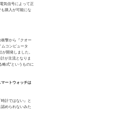
う電気信号によって正
でも購入が可能にな
の衝撃から『クオー
イムコンピュータ
ー社が開発しました。
時計が主流となりま
る略式”というものに
」
スマートウォッチは
『時計ではない』と
は認められないみた