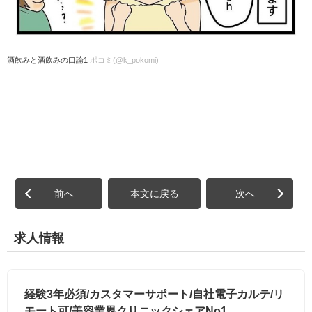
酒飲みと酒飲みの口論1
ポコミ(@k_pokomi)
前へ
本文に戻る
次へ
求人情報
経験3年必須/カスタマーサポート/自社電子カルテ/リ
モート可/美容業界クリニックシェアNo1