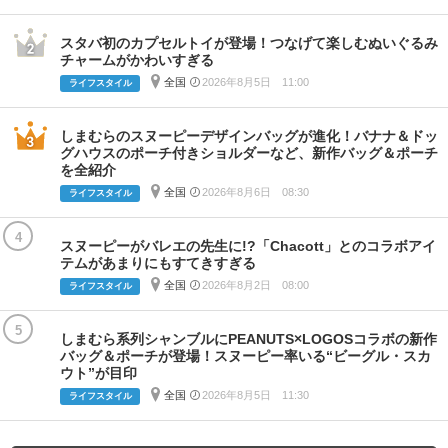
スタバ初のカプセルトイが登場！つなげて楽しむぬいぐるみ
チャームがかわいすぎる
全国
2026年8月5日 11:00
ライフスタイル
しまむらのスヌーピーデザインバッグが進化！バナナ＆ドッ
グハウスのポーチ付きショルダーなど、新作バッグ＆ポーチ
を全紹介
全国
2026年8月6日 08:30
ライフスタイル
4
スヌーピーがバレエの先生に!?「Chacott」とのコラボアイ
テムがあまりにもすてきすぎる
全国
2026年8月2日 08:00
ライフスタイル
5
しまむら系列シャンブルにPEANUTS×LOGOSコラボの新作
バッグ＆ポーチが登場！スヌーピー率いる“ビーグル・スカ
ウト”が目印
全国
2026年8月5日 11:30
ライフスタイル