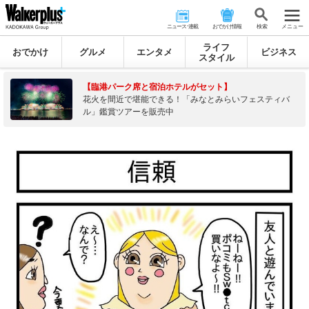
ニュース･連載
おでかけ情報
検 索
メニュー
ライフ
おでかけ
グルメ
エンタメ
ビジネス
スタイル
【臨港パーク席と宿泊ホテルがセット】
花火を間近で堪能できる！「みなとみらいフェスティバ
ル」鑑賞ツアーを販売中