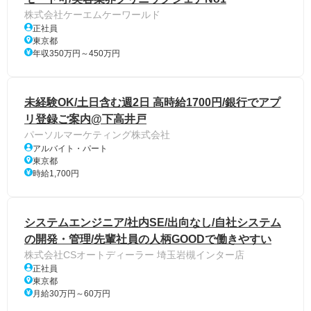
株式会社ケーエムケーワールド
正社員
東京都
年収350万円～450万円
未経験OK/土日含む週2日 高時給1700円/銀行でアプ
リ登録ご案内@下高井戸
パーソルマーケティング株式会社
アルバイト・パート
東京都
時給1,700円
システムエンジニア/社内SE/出向なし/自社システム
の開発・管理/先輩社員の人柄GOODで働きやすい
株式会社CSオートディーラー 埼玉岩槻インター店
正社員
東京都
月給30万円～60万円