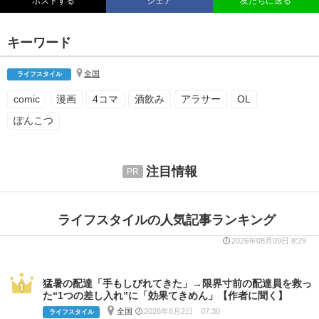
ポストする
シェア
友だちに送る
キーワード
全国
ライフスタイル
comic
漫画
4コマ
酒飲み
アラサー
OL
ぽんこつ
注目情報
ライフスタイルの人気記事ランキング
2026年08月09日 8:29
猛暑の配達「手もしびれてきた」→限界寸前の配達員を救っ
た“1つの差し入れ”に「効果てきめん」【作者に聞く】
全国
2026年8月2日 07:30
ライフスタイル