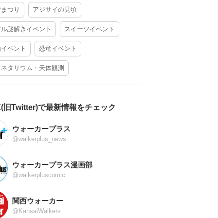
夕まつり
アジサイの見頃
アル謎解きイベント
スイーツイベント
酒イベント
恐竜イベント
ラネタリウム・天体観測
X(旧Twitter)で最新情報をチェック
ウォーカープラス
@walkerplus_news
ウォーカープラス漫画部
@walkerpluscomic
関西ウォーカー
@KansaiWalkers