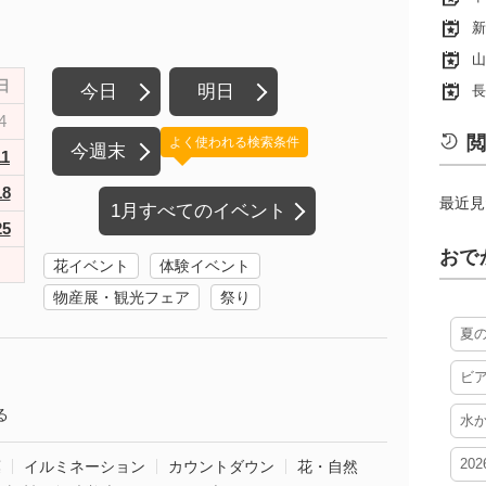
新
山
日
今日
明日
長
4
閲
よく使われる検索条件
今週末
11
18
最近見
1月すべてのイベント
25
おで
花イベント
体験イベント
物産展・観光フェア
祭り
夏
ビ
る
水
20
葉
イルミネーション
カウントダウン
花・自然