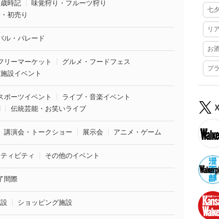
・歳時記
味覚狩り・フルーツ狩り
七
袋・初売り
リ
バル・パレード
お
フリーマーケット
グルメ・フードフェス
プ
業施設イベント
スポーツイベント
ライブ・音楽イベント
劇
伝統芸能・お笑いライブ
講演会・トークショー
展示会
アニメ・ゲーム
クティビティ
その他のイベント
了間際
施設
ショッピング施設