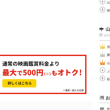
山
南
山
8月
浅
勝
山
ぶ
萩
お
甲