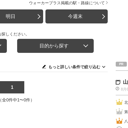
ウォーカープラス掲載の駅・路線について
明日
今週末
お探しください。
目的から探す
もっと詳しい条件で絞り込む
山
1
8月
1（全0件中1〜0件）
北
第
八