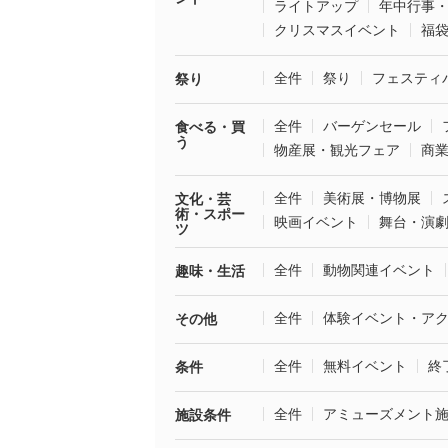
ライトアップ
年中行事
クリスマスイベント
福
全件
祭り
フェスティ
祭り
全件
バーゲンセール
食べる・買
う
物産展・観光フェア
商
全件
美術展・博物展
文化・芸
術・スポー
映画イベント
舞台・演
ツ
全件
動物関連イベント
趣味・生活
全件
体験イベント・ア
その他
全件
無料イベント
終
条件
全件
アミューズメント
施設条件