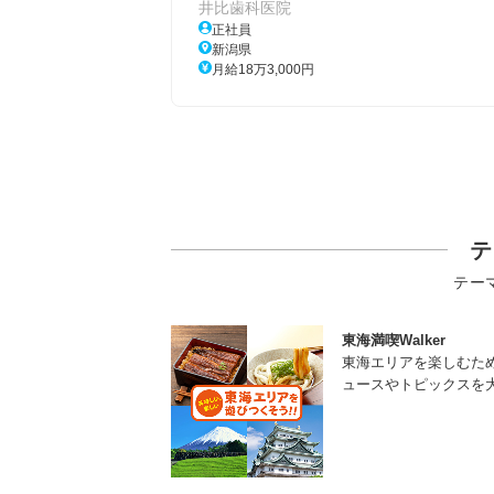
井比歯科医院
正社員
新潟県
月給18万3,000円
テ
テー
東海満喫Walker
東海エリアを楽しむた
ュースやトピックスを