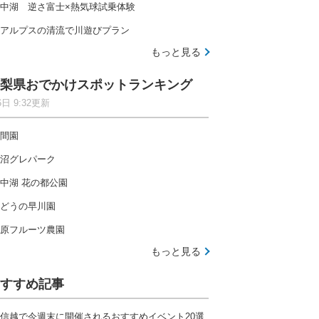
中湖 逆さ富士×熱気球試乗体験
アルプスの清流で川遊びプラン
もっと見る
梨県おでかけスポットランキング
6日 9:32更新
間園
沼グレパーク
中湖 花の都公園
どうの早川園
原フルーツ農園
もっと見る
すすめ記事
信越で今週末に開催されるおすすめイベント20選