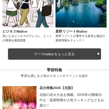
ビジネスWalker
星野リゾートWalker
気になるビジネスのアレコレ、ヒット
星野リゾートが運営する多彩な施設の
の裏側を徹底調査
最新情報をチェック！
テーマwalkerをもっと見る
季節特集
季節を感じる人気のスポットやイベントを紹介
花火特集2026【北陸】
北陸の花火大会を掲載。2026年の開催日、
中止・延期情報や人気ランキングなどをお
届け！