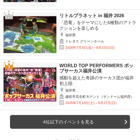
リトルプラネット in 福井 2026
「恐竜」をテーマにした6種類のアトラ
クションを楽しめる
福井県
トレタス グリーンホール
2026年7月3日(金)～8月23日(日)
WORLD TOP PERFORMERS ポッ
プサーカス福井公演
感動を超えた奇跡のサーカス団が福井
初上陸
福井県
越前市瓜生町大テント（サンドーム福井西）
2026年7月18日(土)～9月27日(日)
4位以下のイベントを見る