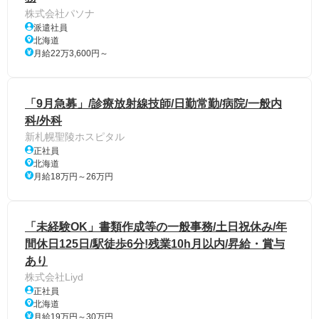
株式会社パソナ
派遣社員
北海道
月給22万3,600円～
「9月急募」/診療放射線技師/日勤常勤/病院/一般内
科/外科
新札幌聖陵ホスピタル
正社員
北海道
月給18万円～26万円
「未経験OK」書類作成等の一般事務/土日祝休み/年
間休日125日/駅徒歩6分!残業10h月以内/昇給・賞与
あり
株式会社Liyd
正社員
北海道
月給19万円～30万円