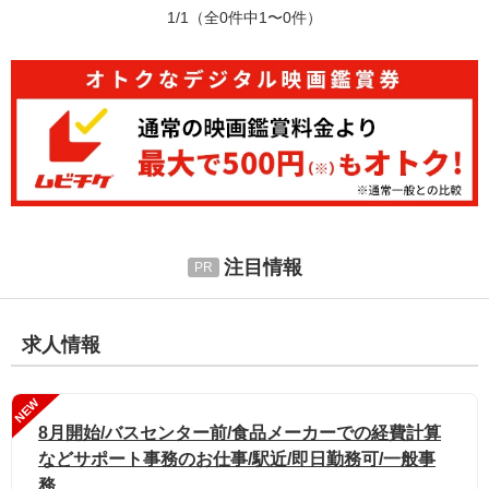
1/1
（全0件中1〜0件）
注目情報
求人情報
NEW
8月開始/バスセンター前/食品メーカーでの経費計算
などサポート事務のお仕事/駅近/即日勤務可/一般事
務