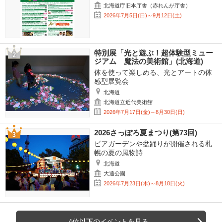
北海道庁旧本庁舎（赤れんが庁舎）
2026年7月5日(日)～9月12日(土)
特別展「光と遊ぶ！超体験型ミュー
ジアム 魔法の美術館」(北海道)
体を使って楽しめる、光とアートの体
感型展覧会
北海道
北海道立近代美術館
2026年7月17日(金)～8月30日(日)
2026さっぽろ夏まつり(第73回)
ビアガーデンや盆踊りが開催される札
幌の夏の風物詩
北海道
大通公園
2026年7月23日(木)～8月18日(火)
4位以下のイベントを見る