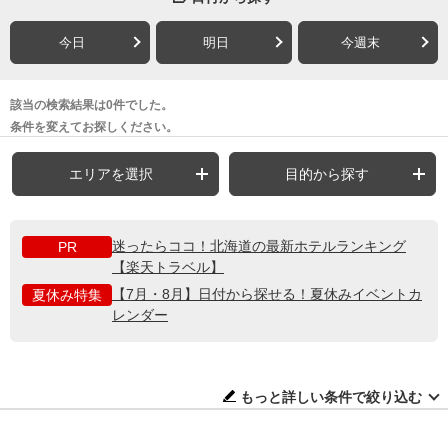
今日
明日
今週末
該当の検索結果は0件でした。
条件を変えてお探しください。
エリアを選択
目的から探す
迷ったらココ！北海道の最新ホテルランキング
PR
【楽天トラベル】
【7月・8月】日付から探せる！夏休みイベントカ
夏休み特集
レンダー
もっと詳しい条件で絞り込む