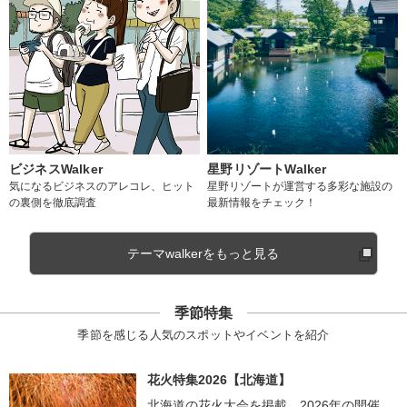
ビジネスWalker
星野リゾートWalker
気になるビジネスのアレコレ、ヒット
星野リゾートが運営する多彩な施設の
の裏側を徹底調査
最新情報をチェック！
テーマwalkerをもっと見る
季節特集
季節を感じる人気のスポットやイベントを紹介
花火特集2026【北海道】
北海道の花火大会を掲載。2026年の開催