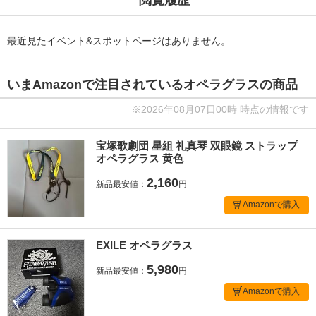
最近見たイベント&スポットページはありません。
いまAmazonで注目されているオペラグラスの商品
※2026年08月07日00時 時点の情報です
宝塚歌劇団 星組 礼真琴 双眼鏡 ストラップ
オペラグラス 黄色
2,160
新品最安値：
円
Amazonで購入
EXILE オペラグラス
5,980
新品最安値：
円
Amazonで購入