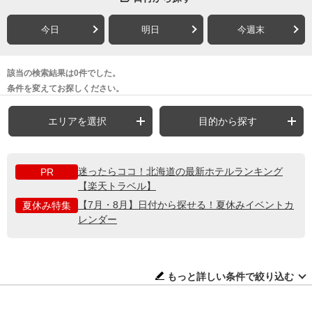
今日
明日
今週末
該当の検索結果は0件でした。
条件を変えてお探しください。
エリアを選択
目的から探す
迷ったらココ！北海道の最新ホテルランキング
PR
【楽天トラベル】
【7月・8月】日付から探せる！夏休みイベントカ
夏休み特集
レンダー
もっと詳しい条件で絞り込む