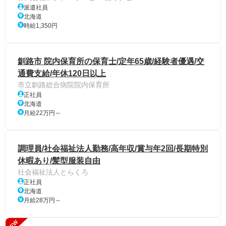
派遣社員
北海道
時給1,350円
釧路市 院内保育所の保育士/定年65歳/経験者優遇/交
通費支給/年休120日以上
市立釧路総合病院院内保育所
正社員
北海道
月給22万円～
調理員/社会福祉法人勤務/高年収/賞与年2回/長期特別
休暇あり/髪型服装自由
社会福祉法人とらくろ
正社員
北海道
月給28万円～
NEW