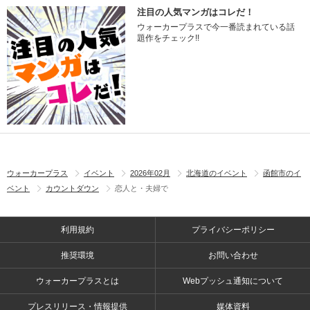
注目の人気マンガはコレだ！
ウォーカープラスで今一番読まれている話
題作をチェック!!
ウォーカープラス
イベント
2026年02月
北海道のイベント
函館市のイ
ベント
カウントダウン
恋人と・夫婦で
利用規約
プライバシーポリシー
推奨環境
お問い合わせ
ウォーカープラスとは
Webプッシュ通知について
プレスリリース・情報提供
媒体資料