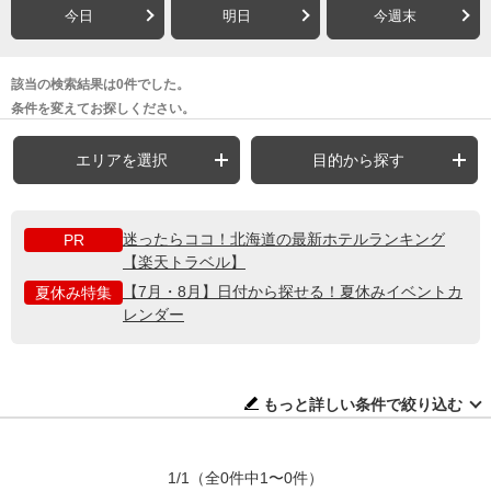
今日
明日
今週末
該当の検索結果は0件でした。
条件を変えてお探しください。
エリアを選択
目的から探す
迷ったらココ！北海道の最新ホテルランキング
PR
【楽天トラベル】
【7月・8月】日付から探せる！夏休みイベントカ
夏休み特集
レンダー
もっと詳しい条件で絞り込む
1/1
（全0件中1〜0件）