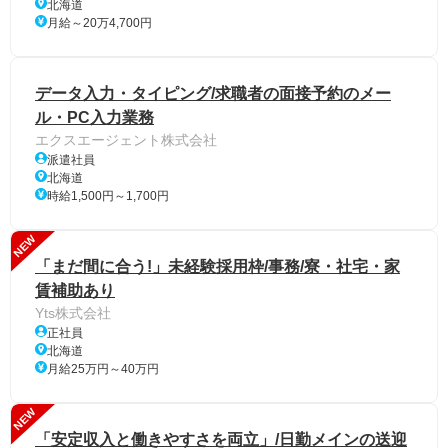
北海道
月給～20万4,700円
データ入力・タイピング/求職者の面接予約のメー
ル・PC入力業務
エクスエージェント株式会社
派遣社員
北海道
時給1,500円～1,700円
NEW
「まだ間に合う!」未経験採用枠/事務/寮・社宅・家
賃補助あり
Yts株式会社
正社員
北海道
月給25万円～40万円
NEW
「安定収入と働きやすさを両立」/日勤メインの送迎