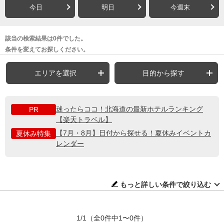
今日
明日
今週末
該当の検索結果は0件でした。
条件を変えてお探しください。
エリアを選択
目的から探す
迷ったらココ！北海道の最新ホテルランキング
PR
【楽天トラベル】
【7月・8月】日付から探せる！夏休みイベントカ
夏休み特集
レンダー
もっと詳しい条件で絞り込む
1/1
（全0件中1〜0件）