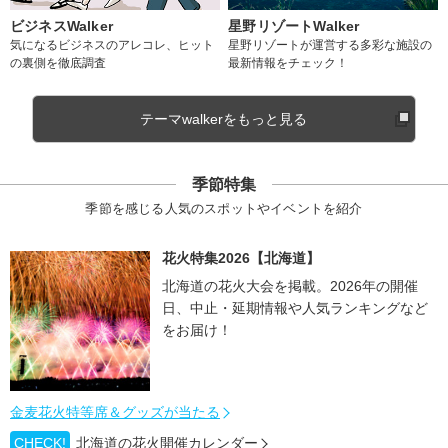
ビジネスWalker
星野リゾートWalker
気になるビジネスのアレコレ、ヒット
星野リゾートが運営する多彩な施設の
の裏側を徹底調査
最新情報をチェック！
テーマwalkerをもっと見る
季節特集
季節を感じる人気のスポットやイベントを紹介
花火特集2026【北海道】
北海道の花火大会を掲載。2026年の開催
日、中止・延期情報や人気ランキングなど
をお届け！
金麦花火特等席＆グッズが当たる
CHECK!
北海道の花火開催カレンダー