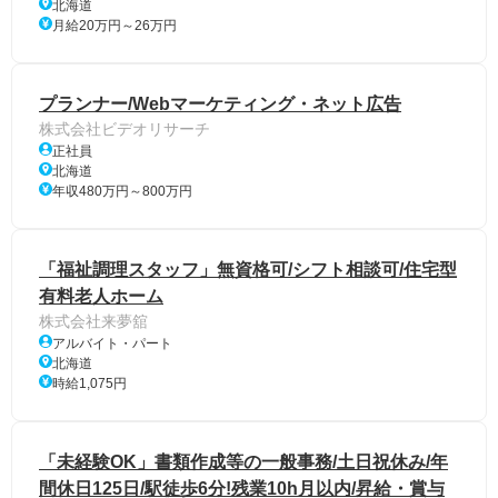
北海道
月給20万円～26万円
プランナー/Webマーケティング・ネット広告
株式会社ビデオリサーチ
正社員
北海道
年収480万円～800万円
「福祉調理スタッフ」無資格可/シフト相談可/住宅型
有料老人ホーム
株式会社来夢舘
アルバイト・パート
北海道
時給1,075円
「未経験OK」書類作成等の一般事務/土日祝休み/年
間休日125日/駅徒歩6分!残業10h月以内/昇給・賞与