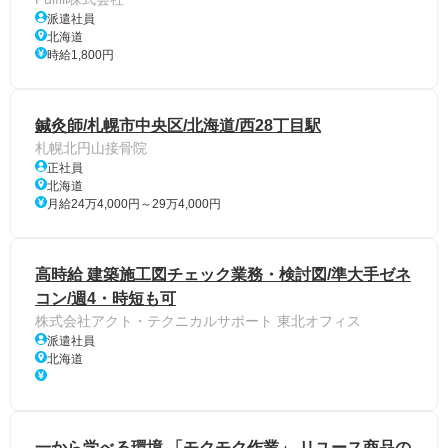
派遣社員
北海道
時給1,800円
鍼灸師/札幌市中央区/北海道/西28丁目駅
札幌北円山接骨院
正社員
北海道
月給24万4,000円～29万4,000円
高時給 建築施工図チェック業務・検討図/準大手ゼネ
コン/週4・時短も可
株式会社アクト・テクニカルサポート 東北オフィス
派遣社員
北海道
一から学べる環境 「モクモク作業」 リユース商品の