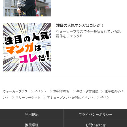
注目の人気マンガはコレだ！
ウォーカープラスで今一番読まれている話
題作をチェック!!
ウォーカープラス
イベント
2026年02月
午後・夕方開催
北海道のイベ
ント
フリーマーケット
アミューズメント施設のイベント
子供と
利用規約
プライバシーポリシー
推奨環境
お問い合わせ