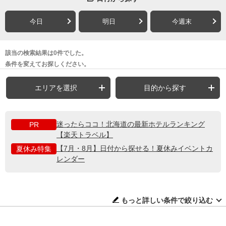
今日
明日
今週末
該当の検索結果は0件でした。
条件を変えてお探しください。
エリアを選択
目的から探す
迷ったらココ！北海道の最新ホテルランキング
PR
【楽天トラベル】
【7月・8月】日付から探せる！夏休みイベントカ
夏休み特集
レンダー
もっと詳しい条件で絞り込む