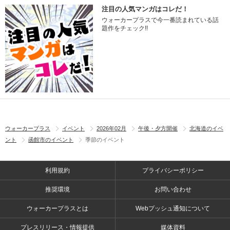
注目の人気マンガはコレだ！
ウォーカープラスで今一番読まれている話
題作をチェック!!
ウォーカープラス
イベント
2026年02月
午後・夕方開催
北海道のイベ
ント
函館市のイベント
季節のイベント
利用規約
プライバシーポリシー
推奨環境
お問い合わせ
ウォーカープラスとは
Webプッシュ通知について
プレスリリース・情報提供
媒体資料