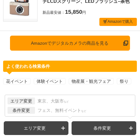
チLCDスクリーン、LEDフラッシュ–茶色
15,850
新品最安値：
円
Amazonで購入
Amazonでデジタルカメラの商品を見る
よく使われる検索条件
花イベント
体験イベント
物産展・観光フェア
祭り
エリア変更
東京、大阪市
など
条件変更
フェス、無料イベント
など
エリア変更
条件変更