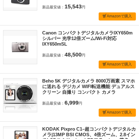
15,543
新品最安値：
円
Amazonで購入
Canon コンパクトデジタルカメラIXY650m
シルバー 光学12倍ズーム/Wi-Fi対応
IXY650mSL
48,500
新品最安値：
円
Amazonで購入
Beho 5K デジタルカメラ 8000万画素 スマホ
に送れる デジカメ WIFI転送機能 デュアルス
クリーン 自撮り コンパクト カメラ
6,999
新品最安値：
円
Amazonで購入
KODAK Pixpro C1–超コンパクトデジタルカ
メラ|13MP BSI CMOS、4倍ズーム、2.8イン