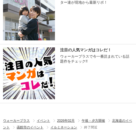
ター達が現地から最新リポ！
注目の人気マンガはコレだ！
ウォーカープラスで今一番読まれている話
題作をチェック!!
ウォーカープラス
イベント
2026年02月
午後・夕方開催
北海道のイベ
ント
函館市のイベント
イルミネーション
終了間近