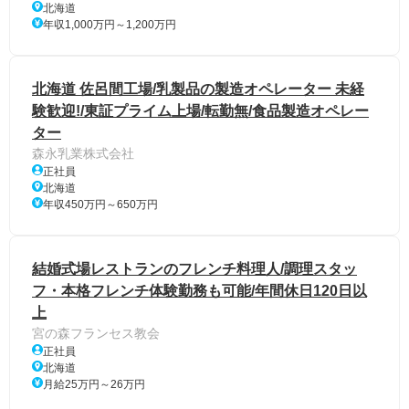
北海道
年収1,000万円～1,200万円
北海道 佐呂間工場/乳製品の製造オペレーター 未経
験歓迎!/東証プライム上場/転勤無/食品製造オペレー
ター
森永乳業株式会社
正社員
北海道
年収450万円～650万円
結婚式場レストランのフレンチ料理人/調理スタッ
フ・本格フレンチ体験勤務も可能/年間休日120日以
上
宮の森フランセス教会
正社員
北海道
月給25万円～26万円