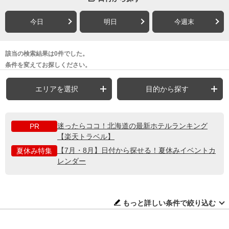
今日
明日
今週末
該当の検索結果は0件でした。
条件を変えてお探しください。
エリアを選択
目的から探す
迷ったらココ！北海道の最新ホテルランキング
PR
【楽天トラベル】
【7月・8月】日付から探せる！夏休みイベントカ
夏休み特集
レンダー
もっと詳しい条件で絞り込む