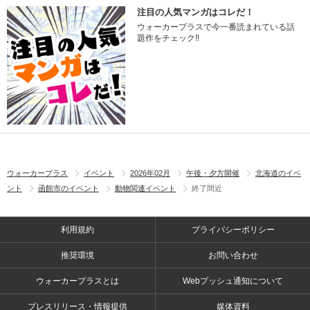
注目の人気マンガはコレだ！
ウォーカープラスで今一番読まれている話
題作をチェック!!
ウォーカープラス
イベント
2026年02月
午後・夕方開催
北海道のイベ
ント
函館市のイベント
動物関連イベント
終了間近
利用規約
プライバシーポリシー
推奨環境
お問い合わせ
ウォーカープラスとは
Webプッシュ通知について
プレスリリース・情報提供
媒体資料