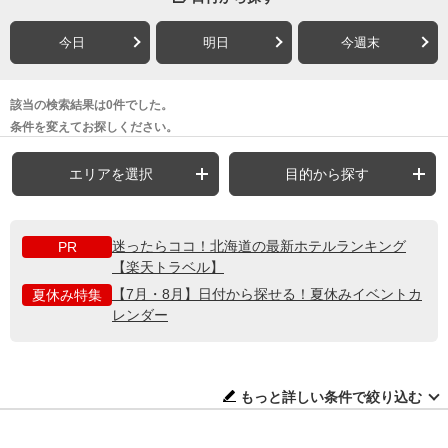
今日
明日
今週末
該当の検索結果は0件でした。
条件を変えてお探しください。
エリアを選択
目的から探す
迷ったらココ！北海道の最新ホテルランキング
PR
【楽天トラベル】
【7月・8月】日付から探せる！夏休みイベントカ
夏休み特集
レンダー
もっと詳しい条件で絞り込む