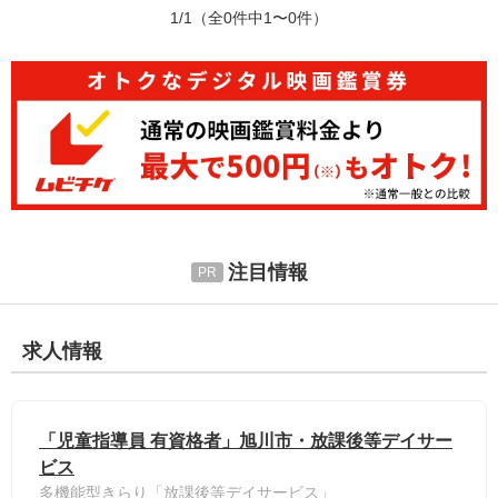
1/1
（全0件中1〜0件）
注目情報
求人情報
「児童指導員 有資格者」旭川市・放課後等デイサー
ビス
多機能型きらり「放課後等デイサービス」