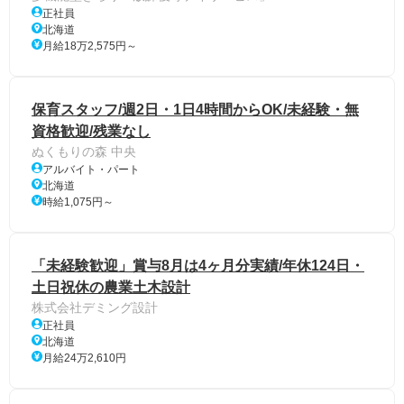
正社員
北海道
月給18万2,575円～
保育スタッフ/週2日・1日4時間からOK/未経験・無
資格歓迎/残業なし
ぬくもりの森 中央
アルバイト・パート
北海道
時給1,075円～
「未経験歓迎」賞与8月は4ヶ月分実績/年休124日・
土日祝休の農業土木設計
株式会社デミング設計
正社員
北海道
月給24万2,610円