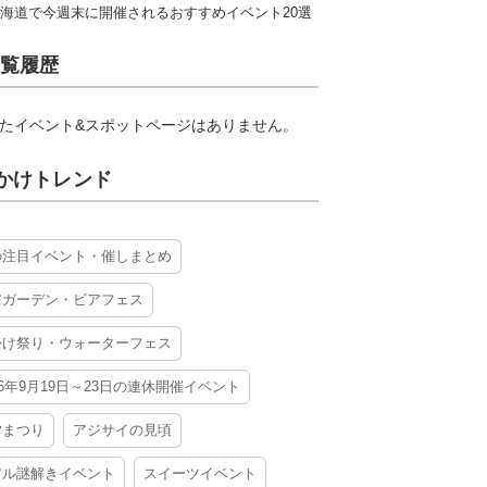
海道で今週末に開催されるおすすめイベント20選
覧履歴
たイベント&スポットページはありません。
かけトレンド
の注目イベント・催しまとめ
アガーデン・ビアフェス
かけ祭り・ウォーターフェス
26年9月19日～23日の連休開催イベント
夕まつり
アジサイの見頃
アル謎解きイベント
スイーツイベント