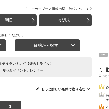
ウォーカープラス掲載の駅・路線について
明日
今週末
お探しください。
目的から探す
ホテルランキング【楽天トラベル】
北
る！夏休みイベントカレンダー
8月
赤
もっと詳しい条件で絞り込む
特
美
1
2