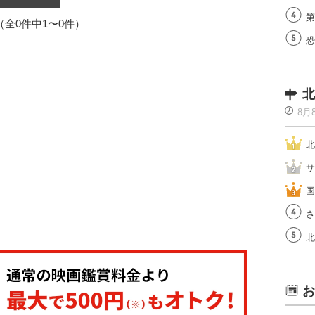
第
1（全0件中1〜0件）
恐
北
8月
北
サ
国
さ
北
お