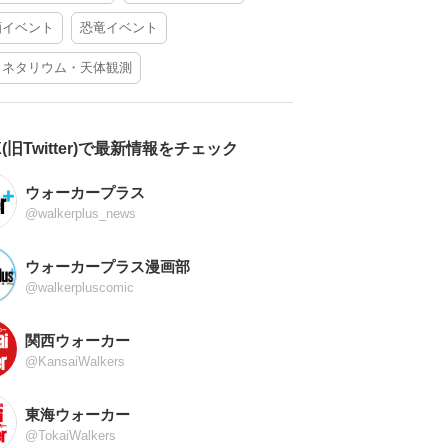
酒イベント
恐竜イベント
ラネタリウム・天体観測
X(旧Twitter)で最新情報をチェック
ウォーカープラス
@walkerplus_news
ウォーカープラス漫画部
@walkerpluscomic
関西ウォーカー
@KansaiWalkers
東海ウォーカー
@TokaiWalkers