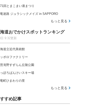
71回とまこまい港まつり
竜迷路 ジュラシックメイズ in SAPPORO
もっと見る
海道おでかけスポットランキング
8日 9:32更新
海道立近代美術館
ッポロファクトリー
営滝野すずらん丘陵公園
っぽろばんけいスキー場
竜町ひまわりの里
もっと見る
すすめ記事