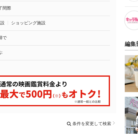
了間際
施設
ショッピング施設
婦で
編集
ぶ
条件を変更して検索