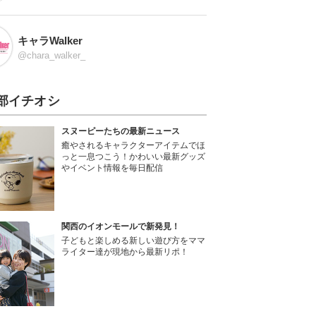
キャラWalker
@chara_walker_
部イチオシ
スヌーピーたちの最新ニュース
癒やされるキャラクターアイテムでほ
っと一息つこう！かわいい最新グッズ
やイベント情報を毎日配信
関西のイオンモールで新発見！
子どもと楽しめる新しい遊び方をママ
ライター達が現地から最新リポ！