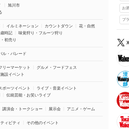
市
旭川市
お
る
プ
葉
イルミネーション
カウントダウン
花・自然
・歳時記
味覚狩り・フルーツ狩り
袋・初売り
バル・パレード
フリーマーケット
グルメ・フードフェス
業施設イベント
スポーツイベント
ライブ・音楽イベント
劇
伝統芸能・お笑いライブ
講演会・トークショー
展示会
アニメ・ゲーム
クティビティ
その他のイベント