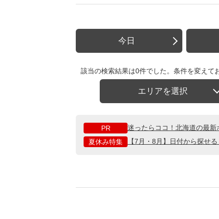
今日
該当の検索結果は0件でした。条件を変えて
エリアを選択
迷ったらココ！北海道の最新
PR
【7月・8月】日付から探せ
夏休み特集