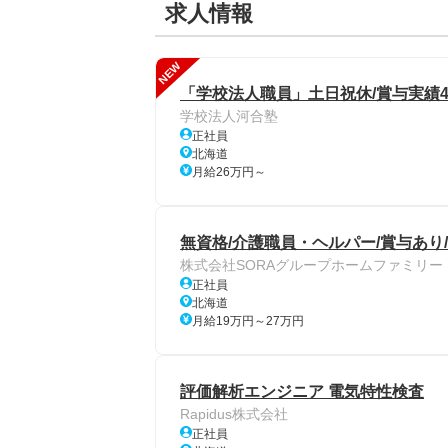
求人情報
NEW
「学校法人職員」土日祝休/賞与実績4
学校法人河合塾
正社員
北海道
月給26万円～
無資格/介護職員・ヘルパー/賞与あり
株式会社SORAグループホームファミリー
正社員
北海道
月給19万円～27万円
評価解析エンジニア 電気特性検査
Rapidus株式会社
正社員