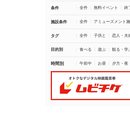
全件
無料イベント
終
条件
全件
アミューズメント
施設条件
全件
子供と
恋人・夫
タグ
目的別
食べる
遊ぶ
観る・学
時間別
午前中
お昼
夕方・夜