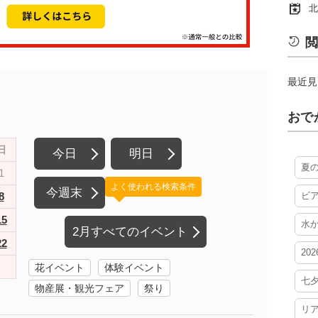
北
閲
最近見
おで
日
今日
明日
夏
1
よく使われる検索条件
今週末
8
ビ
15
水
2月すべてのイベント
22
20
花イベント
体験イベント
七
物産展・観光フェア
祭り
リ