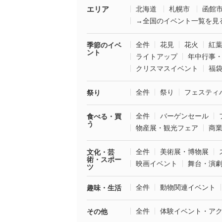
エリア
北海道
札幌市
函館
→全国のイベント一覧を見
全件
花見
花火
紅
季節のイベ
ント
ライトアップ
年中行事
クリスマスイベント
福
全件
祭り
フェスティ
祭り
全件
バーゲンセール
食べる・買
う
物産展・観光フェア
商
全件
美術展・博物展
文化・芸
術・スポー
映画イベント
舞台・演
ツ
全件
動物関連イベント
趣味・生活
全件
体験イベント・ア
その他