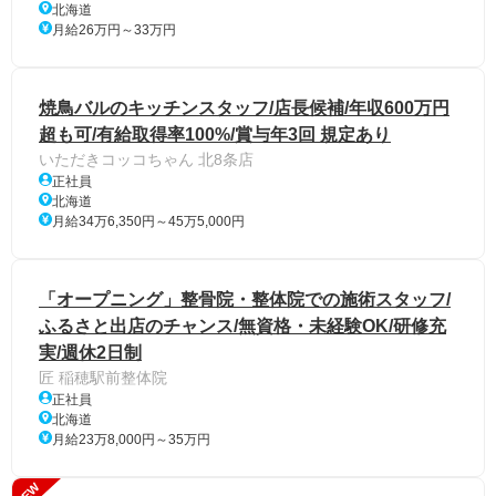
北海道
月給26万円～33万円
焼鳥バルのキッチンスタッフ/店長候補/年収600万円
超も可/有給取得率100%/賞与年3回 規定あり
いただきコッコちゃん 北8条店
正社員
北海道
月給34万6,350円～45万5,000円
「オープニング」整骨院・整体院での施術スタッフ/
ふるさと出店のチャンス/無資格・未経験OK/研修充
実/週休2日制
匠 稲穂駅前整体院
正社員
北海道
月給23万8,000円～35万円
NEW