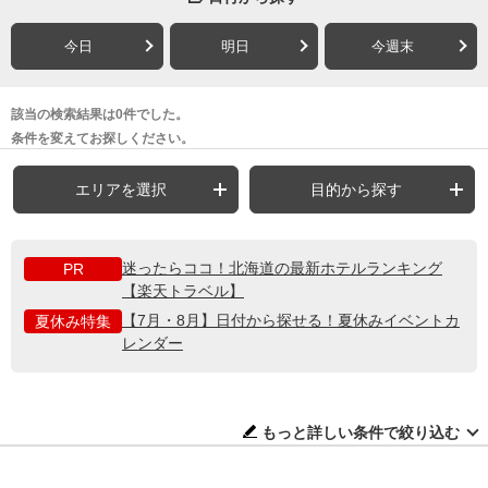
今日
明日
今週末
該当の検索結果は0件でした。
条件を変えてお探しください。
エリアを選択
目的から探す
迷ったらココ！北海道の最新ホテルランキング
PR
【楽天トラベル】
【7月・8月】日付から探せる！夏休みイベントカ
夏休み特集
レンダー
もっと詳しい条件で絞り込む