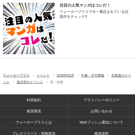
注目の人気マンガはコレだ！
ウォーカープラスで今一番読まれている話
題作をチェック!!
ウォーカープラス
イベント
2026年02月
午後・夕方開催
北海道のイベ
ント
旭川市のイベント
花・自然
利用規約
プライバシーポリシー
推奨環境
お問い合わせ
ウォーカープラスとは
Webプッシュ通知について
プレスリリース・情報提供
媒体資料