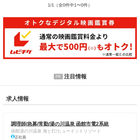
1/1
（全0件中1〜0件）
注目情報
求人情報
調理師/急募/常勤/湯の川温泉 函館市電2系統
函館湯の川温泉 海と灯/ヒューイットリゾート
正社員