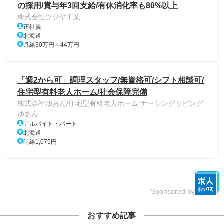
の採用/賞与年3回支給/有休消化率も80%以上
株式会社ツジヤ工業
正社員
北海道
月給30万円～44万円
「週2から可」調理スタッフ/無資格可/シフト相談可/
住宅型有料老人ホーム/社会保障完備
株式会社ゆあん/住宅型有料老人ホーム ナーシングリビング
ゆあん
アルバイト・パート
北海道
時給1,075円
Sponsored by
おすすめ記事