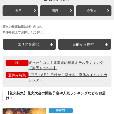
今日
明日
今週末
該当の検索結果は0件でした。
条件を変えてお探しください。
エリアを選択
目的から探す
迷ったらココ！北海道の最新ホテルランキング
PR
【楽天トラベル】
【7月・8月】日付から探せる！夏休みイベントカ
夏休み特集
レンダー
【花火特集】花火大会の開催予定や人気ランキングなどをお届
け！
開催予定