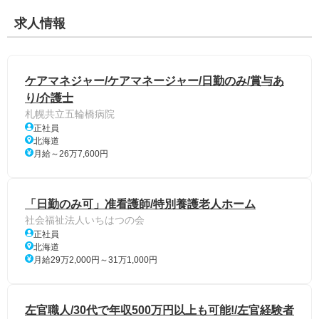
求人情報
ケアマネジャー/ケアマネージャー/日勤のみ/賞与あ
り/介護士
札幌共立五輪橋病院
正社員
北海道
月給～26万7,600円
「日勤のみ可」准看護師/特別養護老人ホーム
社会福祉法人いちはつの会
正社員
北海道
月給29万2,000円～31万1,000円
左官職人/30代で年収500万円以上も可能!/左官経験者