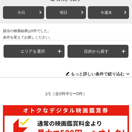
今日
明日
今週末
該当の検索結果は0件でした。
条件を変えてお探しください。
エリアを選択
目的から探す
もっと詳しい条件で絞り込む
1/1
（全0件中1〜0件）