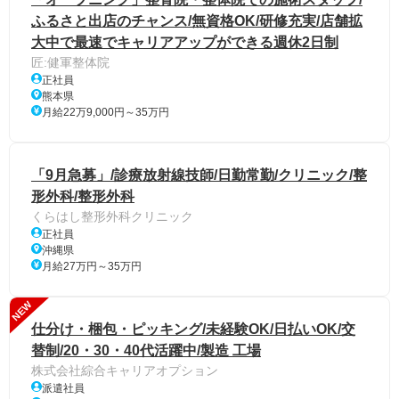
ふるさと出店のチャンス/無資格OK/研修充実/店舗拡
大中で最速でキャリアアップができる週休2日制
匠:健軍整体院
正社員
熊本県
月給22万9,000円～35万円
「9月急募」/診療放射線技師/日勤常勤/クリニック/整
形外科/整形外科
くらはし整形外科クリニック
正社員
沖縄県
月給27万円～35万円
NEW
仕分け・梱包・ピッキング/未経験OK/日払いOK/交
替制/20・30・40代活躍中/製造 工場
株式会社綜合キャリアオプション
派遣社員