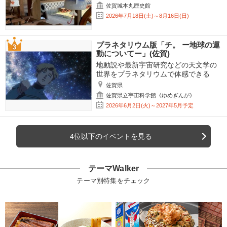
佐賀城本丸歴史館
2026年7月18日(土)～8月16日(日)
プラネタリウム版「チ。 ー地球の運
動についてー」(佐賀)
地動説や最新宇宙研究などの天文学の
世界をプラネタリウムで体感できる
佐賀県
佐賀県立宇宙科学館《ゆめぎんが》
2026年6月2日(火)～2027年5月予定
4位以下のイベントを見る
テーマWalker
テーマ別特集をチェック