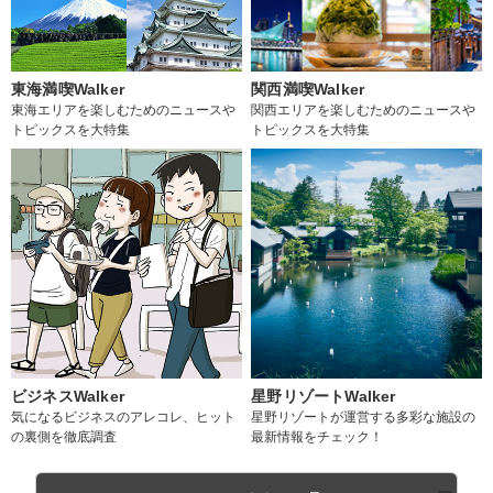
東海満喫Walker
関西満喫Walker
東海エリアを楽しむためのニュースや
関西エリアを楽しむためのニュースや
トピックスを大特集
トピックスを大特集
ビジネスWalker
星野リゾートWalker
気になるビジネスのアレコレ、ヒット
星野リゾートが運営する多彩な施設の
の裏側を徹底調査
最新情報をチェック！