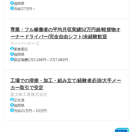
福岡県
月給27万円～
専業・フル稼働者の平均月収実績52万円超/軽貨物オ
ーナードライバー/完全自由シフト/未経験歓迎
スーパーカーゴ
業務委託
福岡県
固定報酬1万2,166円～2万7,082円
工場での溶接・加工・組み立て/経験者必須/大手メー
カー取引で安定
富士岐工産株式会社
正社員
福岡県
月給21万円～23万円