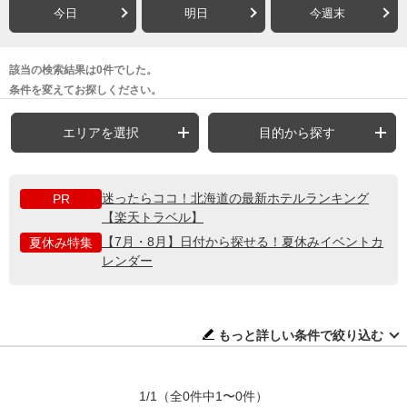
今日
明日
今週末
該当の検索結果は0件でした。
条件を変えてお探しください。
エリアを選択
目的から探す
迷ったらココ！北海道の最新ホテルランキング
PR
【楽天トラベル】
【7月・8月】日付から探せる！夏休みイベントカ
夏休み特集
レンダー
もっと詳しい条件で絞り込む
1/1
（全0件中1〜0件）