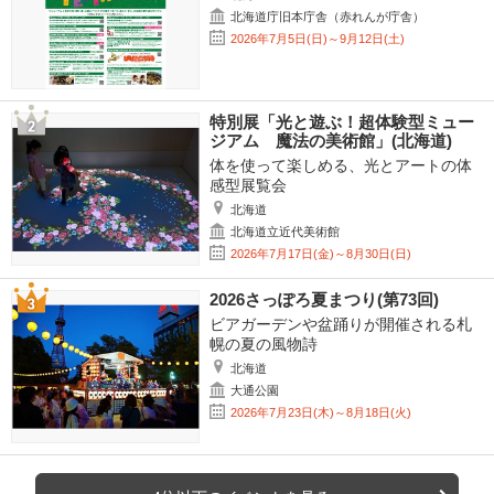
北海道庁旧本庁舎（赤れんが庁舎）
2026年7月5日(日)～9月12日(土)
特別展「光と遊ぶ！超体験型ミュー
ジアム 魔法の美術館」(北海道)
体を使って楽しめる、光とアートの体
感型展覧会
北海道
北海道立近代美術館
2026年7月17日(金)～8月30日(日)
2026さっぽろ夏まつり(第73回)
ビアガーデンや盆踊りが開催される札
幌の夏の風物詩
北海道
大通公園
2026年7月23日(木)～8月18日(火)