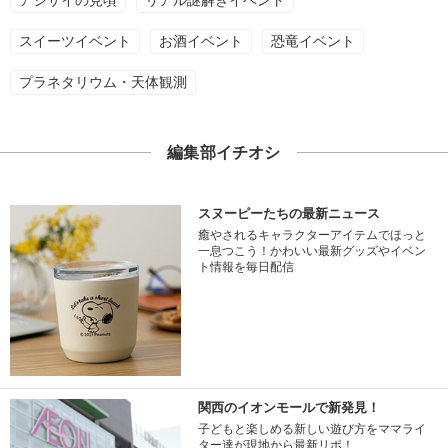
アジサイの見頃
リアル謎解きイベント
スイーツイベント
お酒イベント
恐竜イベント
プラネタリウム・天体観測
編集部イチオシ
スヌーピーたちの最新ニュース
癒やされるキャラクターアイテムでほっと
一息つこう！かわいい最新グッズやイベン
ト情報を毎日配信
関西のイオンモールで新発見！
子どもと楽しめる新しい遊び方をママライ
ター達が現地から最新リポ！