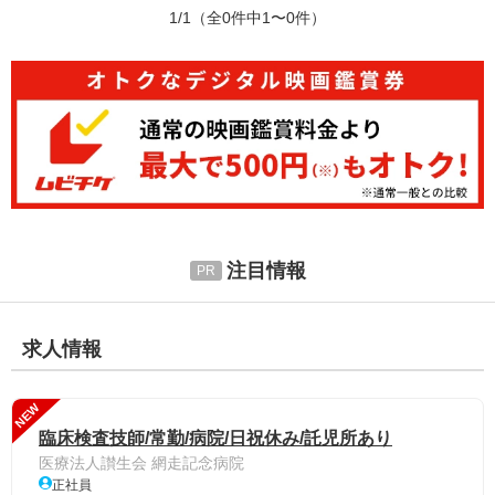
1/1
（全0件中1〜0件）
注目情報
求人情報
NEW
臨床検査技師/常勤/病院/日祝休み/託児所あり
医療法人讃生会 網走記念病院
正社員