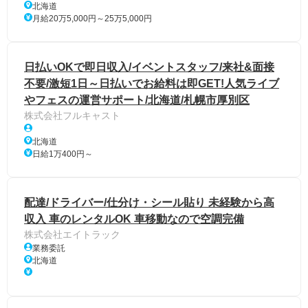
北海道
月給20万5,000円～25万5,000円
日払いOKで即日収入/イベントスタッフ/来社&面接
不要/激短1日～日払いでお給料は即GET!人気ライブ
やフェスの運営サポート/北海道/札幌市厚別区
株式会社フルキャスト
北海道
日給1万400円～
配達/ドライバー/仕分け・シール貼り 未経験から高
収入 車のレンタルOK 車移動なので空調完備
株式会社エイトラック
業務委託
北海道