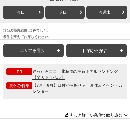
今日
明日
今週末
該当の検索結果は0件でした。
条件を変えてお探しください。
エリアを選択
目的から探す
迷ったらココ！北海道の最新ホテルランキング
PR
【楽天トラベル】
【7月・8月】日付から探せる！夏休みイベントカ
夏休み特集
レンダー
もっと詳しい条件で絞り込む