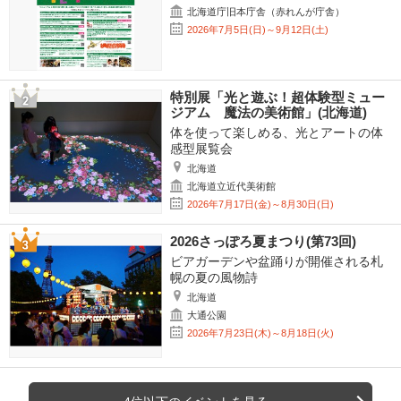
北海道庁旧本庁舎（赤れんが庁舎）
2026年7月5日(日)～9月12日(土)
特別展「光と遊ぶ！超体験型ミュー
ジアム 魔法の美術館」(北海道)
体を使って楽しめる、光とアートの体
感型展覧会
北海道
北海道立近代美術館
2026年7月17日(金)～8月30日(日)
2026さっぽろ夏まつり(第73回)
ビアガーデンや盆踊りが開催される札
幌の夏の風物詩
北海道
大通公園
2026年7月23日(木)～8月18日(火)