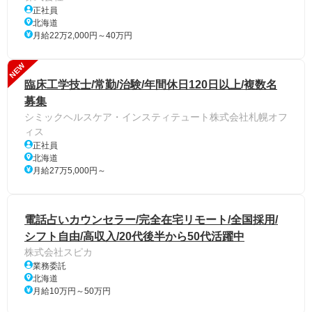
正社員
北海道
月給22万2,000円～40万円
NEW
臨床工学技士/常勤/治験/年間休日120日以上/複数名
募集
シミックヘルスケア・インスティテュート株式会社札幌オフ
ィス
正社員
北海道
月給27万5,000円～
電話占いカウンセラー/完全在宅リモート/全国採用/
シフト自由/高収入/20代後半から50代活躍中
株式会社スピカ
業務委託
北海道
月給10万円～50万円