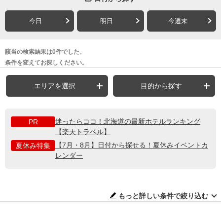
今日
明日
今週末
該当の検索結果は0件でした。
条件を変えてお探しください。
エリアを選択
目的から探す
迷ったらココ！北海道の最新ホテルランキング
PR
【楽天トラベル】
【7月・8月】日付から探せる！夏休みイベントカ
夏休み特集
レンダー
もっと詳しい条件で絞り込む