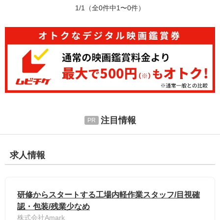
1/1
（全0件中1〜0件）
注目情報
求人情報
研修からスタートする工場内軽作業スタッフ/目視確
認・包装/残業少なめ
株式会社Amark