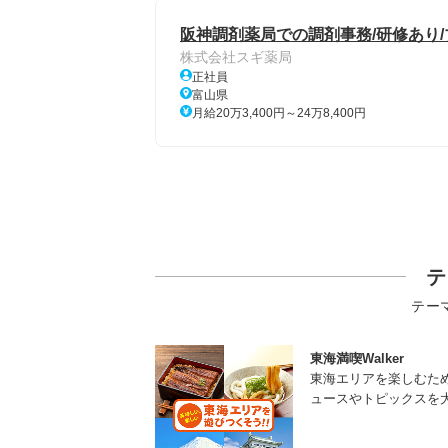
阪神調剤薬局での調剤事務/研修あり/
株式会社スギ薬局
正社員
富山県
月給20万3,400円～24万8,400円
テ
テー
東海満喫Walker
東海エリアを楽しむた
ュースやトピックスを