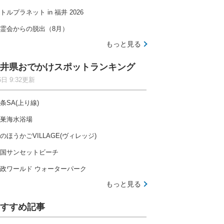
トルプラネット in 福井 2026
霊会からの脱出（8月）
もっと見る
井県おでかけスポットランキング
6日 9:32更新
条SA(上り線)
巣海水浴場
のほうかごVILLAGE(ヴィレッジ)
国サンセットビーチ
政ワールド ウォーターパーク
もっと見る
すすめ記事