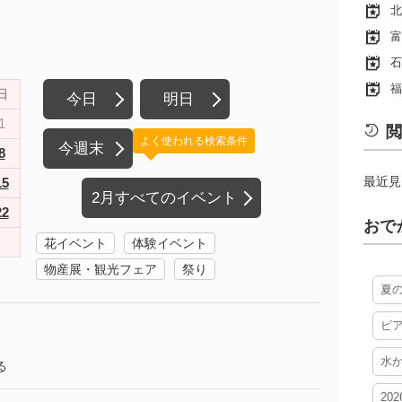
北
富
石
福
日
今日
明日
1
閲
よく使われる検索条件
今週末
8
最近見
15
2月すべてのイベント
22
おで
花イベント
体験イベント
物産展・観光フェア
祭り
夏
ビ
水
る
20