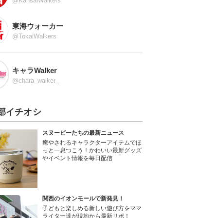
@KansaiWalkers
東海ウォーカー
@TokaiWalkers
キャラWalker
@chara_walker_
部イチオシ
スヌーピーたちの最新ニュース
癒やされるキャラクターアイテムでほ
っと一息つこう！かわいい最新グッズ
やイベント情報を毎日配信
関西のイオンモールで新発見！
子どもと楽しめる新しい遊び方をママ
ライター達が現地から最新リポ！