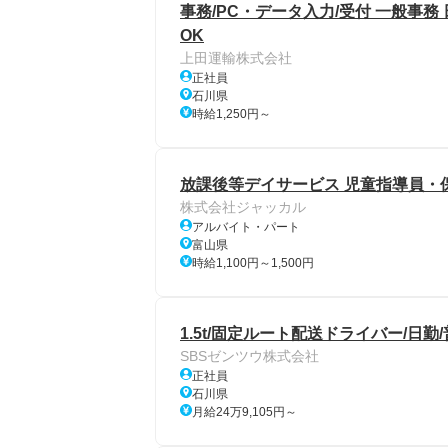
事務/PC・データ入力/受付 一般事
OK
上田運輸株式会社
正社員
石川県
時給1,250円～
放課後等デイサービス 児童指導員・
株式会社ジャッカル
アルバイト・パート
富山県
時給1,100円～1,500円
1.5t/固定ルート配送ドライバー/日勤
SBSゼンツウ株式会社
正社員
石川県
月給24万9,105円～