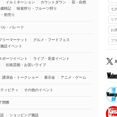
葉
イルミネーション
カウントダウン
花・自然
・歳時記
味覚狩り・フルーツ狩り
七
袋・初売り
リ
バル・パレード
お
フリーマーケット
グルメ・フードフェス
プ
業施設イベント
スポーツイベント
ライブ・音楽イベント
劇
伝統芸能・お笑いライブ
講演会・トークショー
展示会
アニメ・ゲーム
クティビティ
その他のイベント
了間際
施設
ショッピング施設