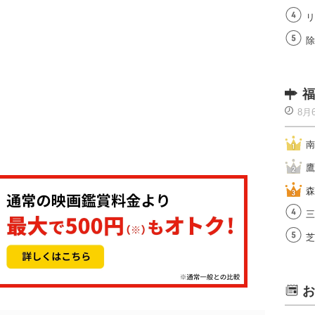
リ
除
福
8月
南
鷹
森
三
芝
お