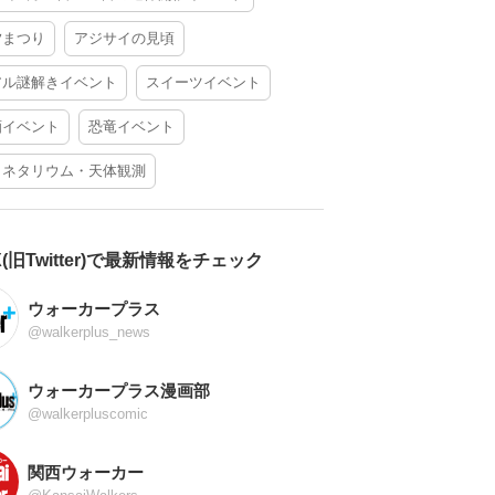
夕まつり
アジサイの見頃
アル謎解きイベント
スイーツイベント
酒イベント
恐竜イベント
ラネタリウム・天体観測
X(旧Twitter)で最新情報をチェック
ウォーカープラス
@walkerplus_news
ウォーカープラス漫画部
@walkerpluscomic
関西ウォーカー