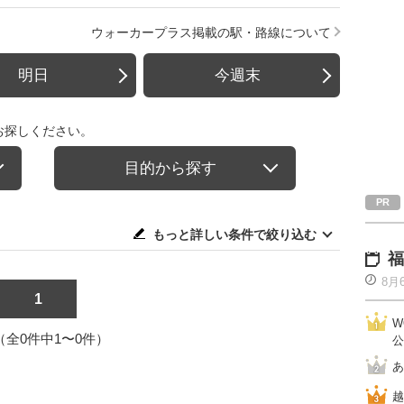
ウォーカープラス掲載の駅・路線について
明日
今週末
お探しください。
目的から探す
もっと詳しい条件で絞り込む
福
8月
1
W
1（全0件中1〜0件）
公
あ
越