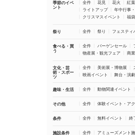
全件
花見
花火
紅
季節のイベ
ント
ライトアップ
年中行事
クリスマスイベント
福
全件
祭り
フェスティ
祭り
全件
バーゲンセール
食べる・買
う
物産展・観光フェア
商
全件
美術展・博物展
文化・芸
術・スポー
映画イベント
舞台・演
ツ
全件
動物関連イベント
趣味・生活
全件
体験イベント・ア
その他
全件
無料イベント
終
条件
全件
アミューズメント
施設条件