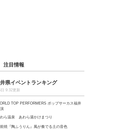
注目情報
井県イベントランキング
6日 9:32更新
ORLD TOP PERFORMERS ポップサーカス福井
演
わら温泉 あわら湯かけまつり
前焼『陶ふうりん』風が奏でる土の音色