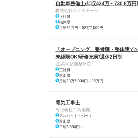
自動車整備士/年収434万～730.8万
株式会社ネクステージ
正社員
福井県
月給31万円～52万7,000円
「オープニング」整骨院・整体院での
未経験OK/研修充実/週休2日制
匠 高岡駅前整体院
正社員
富山県
月給23万5,000円～35万円
電気工事士
有限会社牛島電機
アルバイト・パート
富山県
日給8,800円～