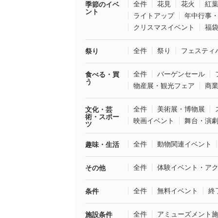
全件
花見
花火
紅
季節のイベ
ント
ライトアップ
年中行事
クリスマスイベント
福
全件
祭り
フェスティ
祭り
全件
バーゲンセール
食べる・買
う
物産展・観光フェア
商
全件
美術展・博物展
文化・芸
術・スポー
映画イベント
舞台・演
ツ
全件
動物関連イベント
趣味・生活
全件
体験イベント・ア
その他
全件
無料イベント
終
条件
全件
アミューズメント
施設条件