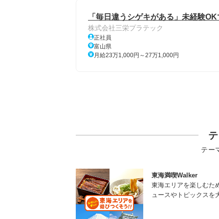
「毎日違うシゲキがある」未経験OK
株式会社三栄プラテック
正社員
富山県
月給23万1,000円～27万1,000円
テ
テー
東海満喫Walker
東海エリアを楽しむた
ュースやトピックスを