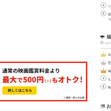
リ
花
ョ
福
8月
水
芝
城
え
南
お