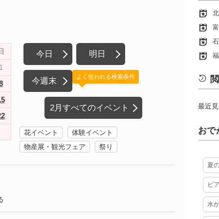
北
富
石
日
今日
明日
福
1
よく使われる検索条件
閲
今週末
8
15
最近見
2月すべてのイベント
22
おで
花イベント
体験イベント
物産展・観光フェア
祭り
夏
ビ
る
水