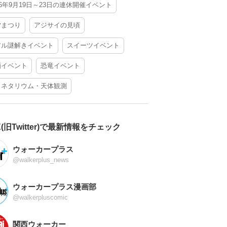
26年9月19日～23日の連休開催イベント
夕まつり
アジサイの見頃
アル謎解きイベント
スイーツイベント
酒イベント
恐竜イベント
ラネタリウム・天体観測
X(旧Twitter)で最新情報をチェック
ウォーカープラス
@walkerplus_news
ウォーカープラス漫画部
@walkerpluscomic
関西ウォーカー