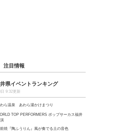
注目情報
井県イベントランキング
8日 9:32更新
わら温泉 あわら湯かけまつり
ORLD TOP PERFORMERS ポップサーカス福井
演
前焼『陶ふうりん』風が奏でる土の音色