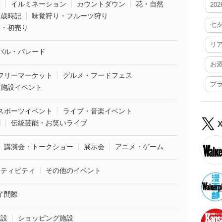
葉
イルミネーション
カウントダウン
花・自然
20
・歳時記
味覚狩り・フルーツ狩り
七
袋・初売り
リ
バル・パレード
お
フリーマーケット
グルメ・フードフェス
プ
業施設イベント
スポーツイベント
ライブ・音楽イベント
劇
伝統芸能・お笑いライブ
講演会・トークショー
展示会
アニメ・ゲーム
クティビティ
その他のイベント
了間際
施設
ショッピング施設