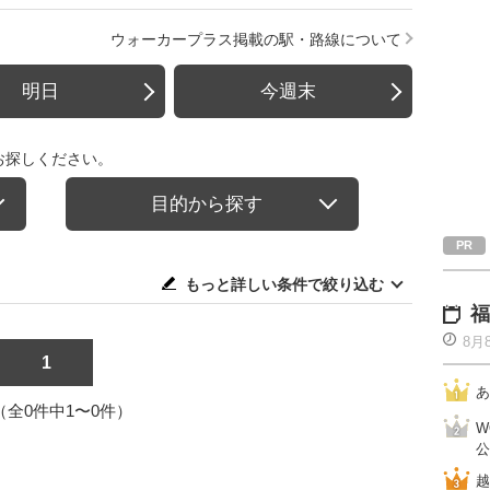
ウォーカープラス掲載の駅・路線について
明日
今週末
お探しください。
目的から探す
もっと詳しい条件で絞り込む
福
8月
1
あ
1（全0件中1〜0件）
W
公
越