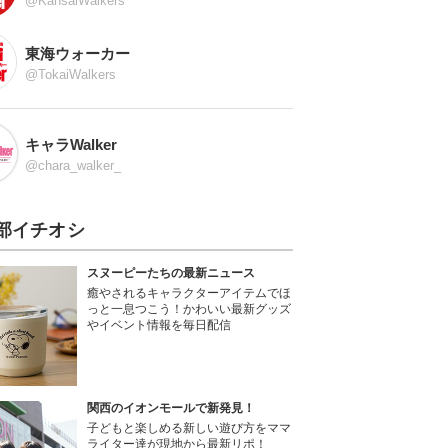
@KansaiWalkers
東海ウォーカー
@TokaiWalkers
キャラWalker
@chara_walker_
部イチオシ
スヌーピーたちの最新ニュース
癒やされるキャラクターアイテムでほ
っと一息つこう！かわいい最新グッズ
やイベント情報を毎日配信
関西のイオンモールで新発見！
子どもと楽しめる新しい遊び方をママ
ライター達が現地から最新リポ！