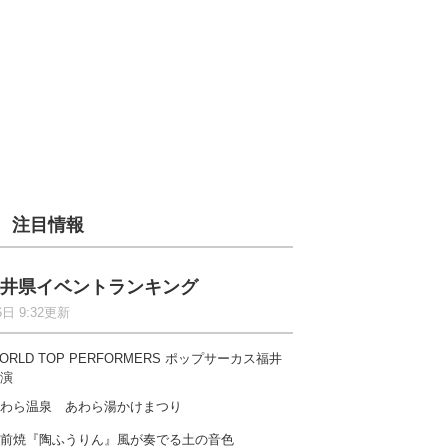
注目情報
井県イベントランキング
6日 9:32更新
ORLD TOP PERFORMERS ポップサーカス福井
演
わら温泉 あわら湯かけまつり
前焼『陶ふうりん』風が奏でる土の音色