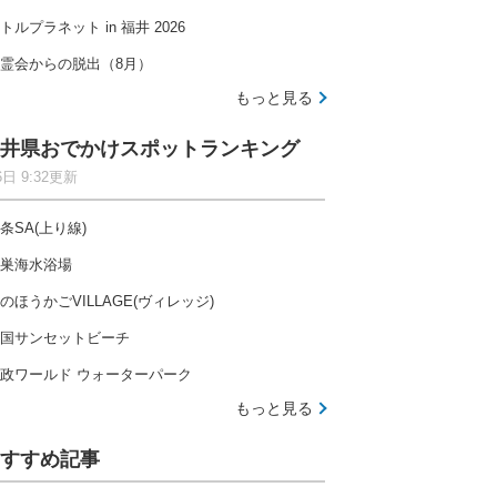
トルプラネット in 福井 2026
霊会からの脱出（8月）
もっと見る
井県おでかけスポットランキング
6日 9:32更新
条SA(上り線)
巣海水浴場
のほうかごVILLAGE(ヴィレッジ)
国サンセットビーチ
政ワールド ウォーターパーク
もっと見る
すすめ記事