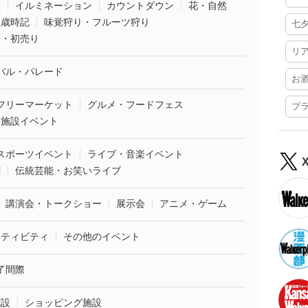
葉
イルミネーション
カウントダウン
花・自然
・歳時記
味覚狩り・フルーツ狩り
七
袋・初売り
リ
バル・パレード
お
フリーマーケット
グルメ・フードフェス
プ
業施設イベント
スポーツイベント
ライブ・音楽イベント
劇
伝統芸能・お笑いライブ
講演会・トークショー
展示会
アニメ・ゲーム
クティビティ
その他のイベント
了間際
施設
ショッピング施設