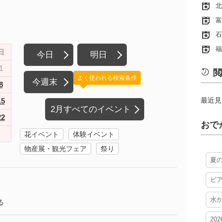
北
富
石
福
日
今日
明日
1
閲
よく使われる検索条件
今週末
8
最近見
15
2月すべてのイベント
22
おで
花イベント
体験イベント
物産展・観光フェア
祭り
夏
ビ
水
る
20