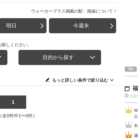
ウォーカープラス掲載の駅・路線について
明日
今週末
お探しください。
目的から探す
もっと詳しい条件で絞り込む
福
8月
1
W
1（全0件中1〜0件）
公
あ
越