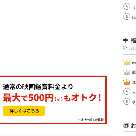
リ
除
福
8月
南
鷹
森
三
芝
お