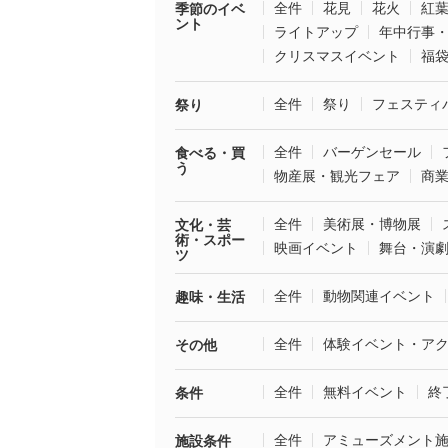
全件
花見
花火
紅
季節のイベ
ント
ライトアップ
年中行事
クリスマスイベント
福
全件
祭り
フェスティ
祭り
全件
バーゲンセール
食べる・買
う
物産展・観光フェア
商
全件
美術展・博物展
文化・芸
術・スポー
映画イベント
舞台・演
ツ
全件
動物関連イベント
趣味・生活
全件
体験イベント・ア
その他
全件
無料イベント
終
条件
全件
アミューズメント
施設条件