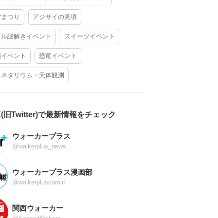
夕まつり
アジサイの見頃
アル謎解きイベント
スイーツイベント
酒イベント
恐竜イベント
ラネタリウム・天体観測
X(旧Twitter)で最新情報をチェック
ウォーカープラス
@walkerplus_news
ウォーカープラス漫画部
@walkerpluscomic
関西ウォーカー