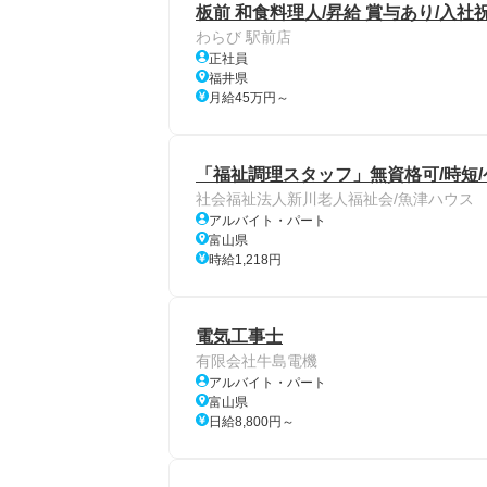
板前 和食料理人/昇給 賞与あり/入社
わらび 駅前店
正社員
福井県
月給45万円～
「福祉調理スタッフ」無資格可/時短
社会福祉法人新川老人福祉会/魚津ハウス
アルバイト・パート
富山県
時給1,218円
電気工事士
有限会社牛島電機
アルバイト・パート
富山県
日給8,800円～