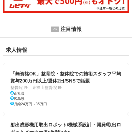
注目情報
求人情報
「無資格OK」整骨院・整体院での施術スタッフ平均
賞与200万円以上/週休2日/SNSで話題
整骨院 匠、東福山整骨院 匠
正社員
広島県
月給24万円～35万円
射出成形機用取出ロボット/機械系設計・開発/取出ロ
ボットメーカー/SolidWorks