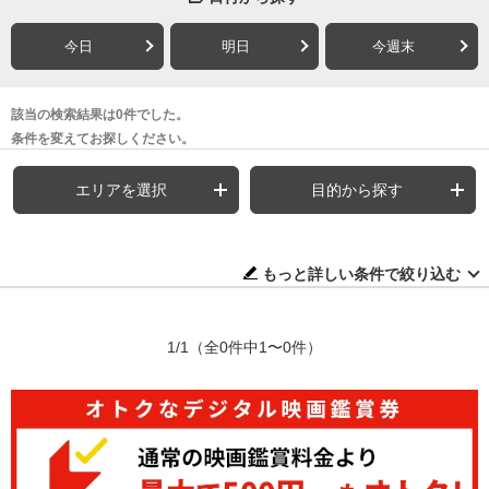
今日
明日
今週末
該当の検索結果は0件でした。
条件を変えてお探しください。
エリアを選択
目的から探す
もっと詳しい条件で絞り込む
1/1
（全0件中1〜0件）