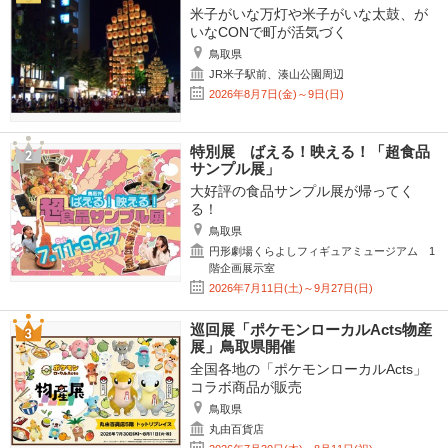
米子がいな万灯や米子がいな太鼓、が
いなCONで町が活気づく
鳥取県
JR米子駅前、湊山公園周辺
2026年8月7日(金)～9日(日)
特別展 ばえる！映える！「超食品
サンプル展」
大好評の食品サンプル展が帰ってく
る！
鳥取県
円形劇場くらよしフィギュアミュージアム 1
階企画展示室
2026年7月11日(土)～9月27日(日)
巡回展「ポケモンローカルActs物産
展」鳥取県開催
全国各地の「ポケモンローカルActs」
コラボ商品が販売
鳥取県
丸由百貨店