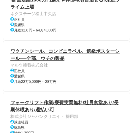
ライム上場
ネクステージ松山中央店
正社員
愛媛県
月給32万円～64万4,000円
ワクチンシール、コンビニラベル、選挙ポスターシ
ール──全部、ウチの製品
マルウ接着株式会社
正社員
愛媛県
月給22万5,000円～28万円
フォークリフト作業/寮費実質無料/社員食堂あり/長
期休暇あり/週払い可
株式会社ジャパンクリエイト 採用部
派遣社員
徳島県
時給1,300円