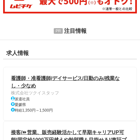
注目情報
求人情報
看護師・准看護師/デイサービス/日勤のみ/残業な
し・少なめ
株式会社ツクイスタッフ
派遣社員
愛媛県
時給1,350円～1,500円
接客/⏩️営業、販売経験活かして早期キャリアUP可
能!固定給1000万円越えや幹部職も目指せる!/東証プ