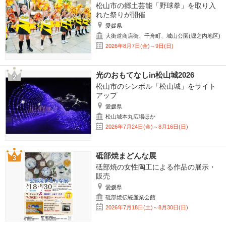
松山市の郷土芸能「野球拳」を取り入
れた祭りが開催
愛媛県
大街道商店街、千舟町、城山公園(堀之内地区)
2026年8月7日(金)～9日(日)
光のおもてなしin松山城2026
松山市のシンボル「松山城」をライト
アップ
愛媛県
松山城本丸広場ほか
2026年7月24日(金)～8月16日(日)
砥部焼まどんな展
砥部焼の女性陶工による作品の展示・
販売
愛媛県
砥部焼伝統産業会館
2026年7月18日(土)～8月30日(日)