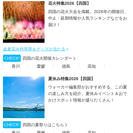
花火特集2026【四国】
四国の花火大会を掲載。2026年の開催日、
中止・延期情報や人気ランキングなどをお
届け！
金麦花火特等席＆グッズが当たる
CHECK!
四国の花火開催カレンダー
香川
愛媛
徳島
高知
夏休み特集2026【四国】
ウォーカー編集部がおすすめする、この夏
の楽しみ方を紹介。夏休みイベント＆おで
かけスポット情報が盛りだくさん！
CHECK!
四国の夏祭りはこちら
香川
愛媛
徳島
高知