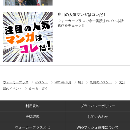
注目の人気マンガはコレだ！
ウォーカープラスで今一番読まれている話
題作をチェック!!
ウォーカープラス
イベント
2026年02月
6日
九州のイベント
大分
県のイベント
食べる・買う
利用規約
プライバシーポリシー
推奨環境
お問い合わせ
ウォーカープラスとは
Webプッシュ通知について