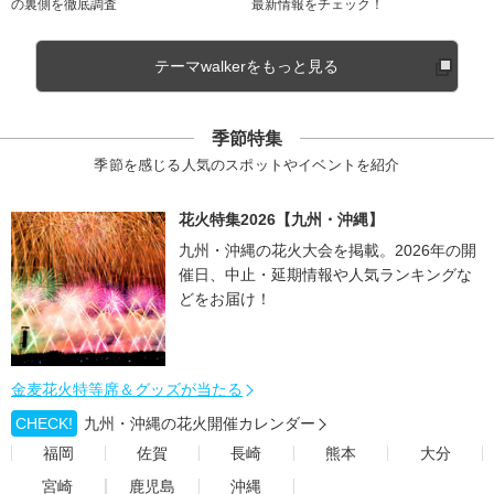
の裏側を徹底調査
最新情報をチェック！
テーマwalkerをもっと見る
季節特集
季節を感じる人気のスポットやイベントを紹介
花火特集2026【九州・沖縄】
九州・沖縄の花火大会を掲載。2026年の開
催日、中止・延期情報や人気ランキングな
どをお届け！
金麦花火特等席＆グッズが当たる
CHECK!
九州・沖縄の花火開催カレンダー
福岡
佐賀
長崎
熊本
大分
宮崎
鹿児島
沖縄