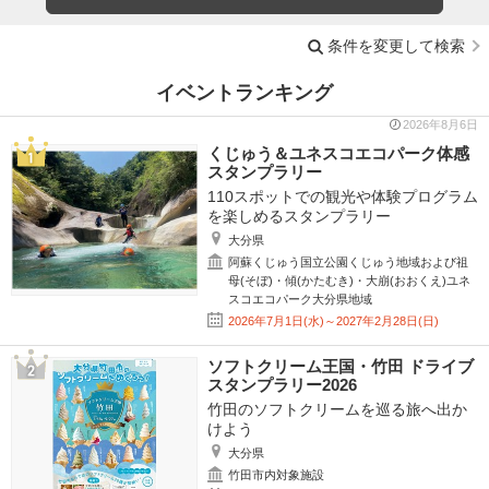
条件を変更して検索
イベントランキング
2026年8月6日
くじゅう＆ユネスコエコパーク体感
スタンプラリー
110スポットでの観光や体験プログラム
を楽しめるスタンプラリー
大分県
阿蘇くじゅう国立公園くじゅう地域および祖
母(そぼ)・傾(かたむき)・大崩(おおくえ)ユネ
スコエコパーク大分県地域
2026年7月1日(水)～2027年2月28日(日)
ソフトクリーム王国・竹田 ドライブ
スタンプラリー2026
竹田のソフトクリームを巡る旅へ出か
けよう
大分県
竹田市内対象施設