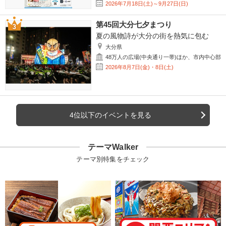
2026年7月18日(土)～9月27日(日)
第45回大分七夕まつり
夏の風物詩が大分の街を熱気に包む
大分県
48万人の広場(中央通り一帯)ほか、市内中心部
2026年8月7日(金)・8日(土)
4位以下のイベントを見る
テーマWalker
テーマ別特集をチェック