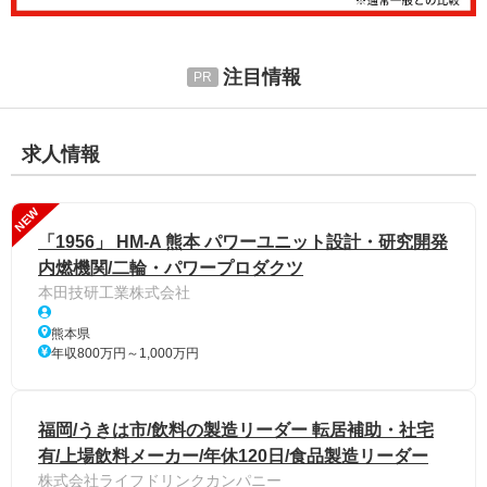
注目情報
求人情報
NEW
「1956」 HM-A 熊本 パワーユニット設計・研究開発
内燃機関/二輪・パワープロダクツ
本田技研工業株式会社
熊本県
年収800万円～1,000万円
福岡/うきは市/飲料の製造リーダー 転居補助・社宅
有/上場飲料メーカー/年休120日/食品製造リーダー
株式会社ライフドリンクカンパニー