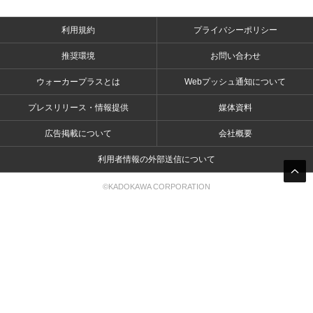
利用規約
プライバシーポリシー
推奨環境
お問い合わせ
ウォーカープラスとは
Webプッシュ通知について
プレスリリース・情報提供
媒体資料
広告掲載について
会社概要
利用者情報の外部送信について
©KADOKAWA CORPORATION