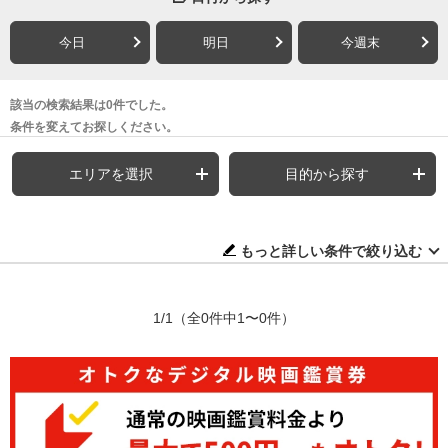
今日
明日
今週末
該当の検索結果は0件でした。
条件を変えてお探しください。
エリアを選択
目的から探す
もっと詳しい条件で絞り込む
1/1
（全0件中1〜0件）