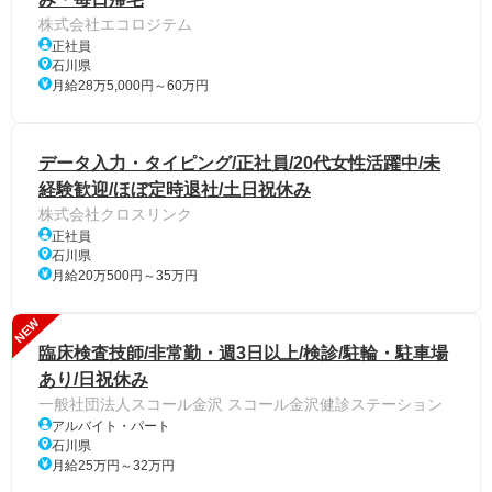
株式会社エコロジテム
正社員
石川県
月給28万5,000円～60万円
データ入力・タイピング/正社員/20代女性活躍中/未
経験歓迎/ほぼ定時退社/土日祝休み
株式会社クロスリンク
正社員
石川県
月給20万500円～35万円
NEW
臨床検査技師/非常勤・週3日以上/検診/駐輪・駐車場
あり/日祝休み
一般社団法人スコール金沢 スコール金沢健診ステーション
アルバイト・パート
石川県
月給25万円～32万円