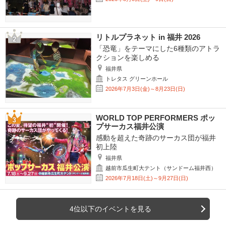
リトルプラネット in 福井 2026
「恐竜」をテーマにした6種類のアトラ
クションを楽しめる
福井県
トレタス グリーンホール
2026年7月3日(金)～8月23日(日)
WORLD TOP PERFORMERS ポッ
プサーカス福井公演
感動を超えた奇跡のサーカス団が福井
初上陸
福井県
越前市瓜生町大テント（サンドーム福井西）
2026年7月18日(土)～9月27日(日)
4位以下のイベントを見る