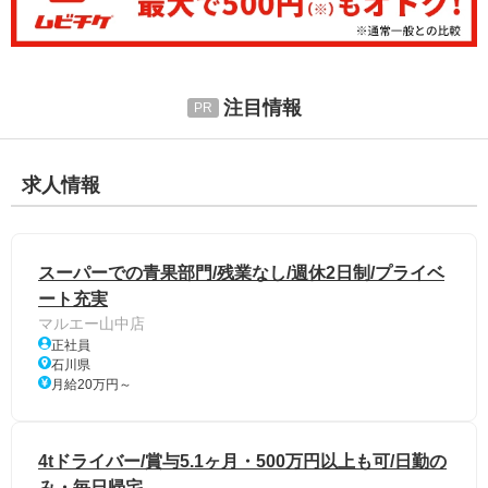
注目情報
求人情報
スーパーでの青果部門/残業なし/週休2日制/プライベ
ート充実
マルエー山中店
正社員
石川県
月給20万円～
4tドライバー/賞与5.1ヶ月・500万円以上も可/日勤の
み・毎日帰宅