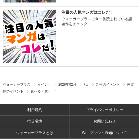
注目の人気マンガはコレだ！
ウォーカープラスで今一番読まれている話
題作をチェック!!
ウォーカープラス
イベント
2026年02月
7日
九州のイベント
佐賀
県のイベント
食べる・買う
利用規約
プライバシーポリシー
推奨環境
お問い合わせ
ウォーカープラスとは
Webプッシュ通知について