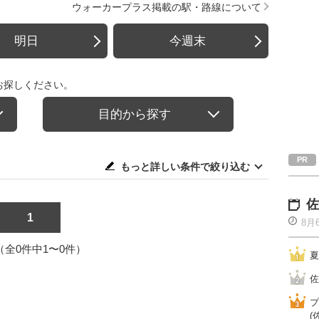
ウォーカープラス掲載の駅・路線について
明日
今週末
お探しください。
目的から探す
もっと詳しい条件で絞り込む
佐
1
8月
1（全0件中1〜0件）
夏
佐
プ
(