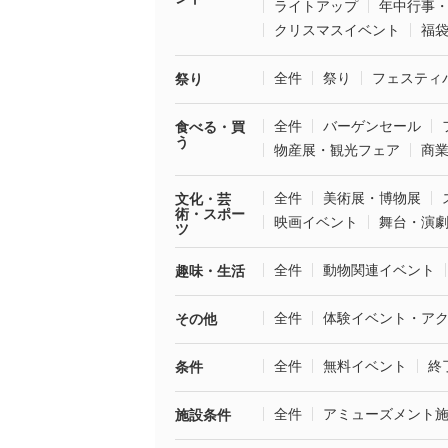
ライトアップ
年中行事
クリスマスイベント
福
全件
祭り
フェスティ
祭り
全件
バーゲンセール
食べる・買
う
物産展・観光フェア
商
全件
美術展・博物展
文化・芸
術・スポー
映画イベント
舞台・演
ツ
全件
動物関連イベント
趣味・生活
全件
体験イベント・ア
その他
全件
無料イベント
終
条件
全件
アミューズメント
施設条件