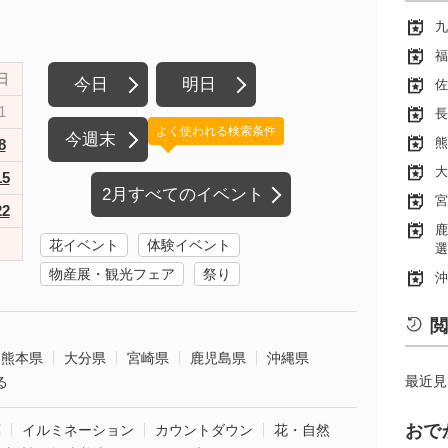
九
福
日
今日
明日
佐
1
長
よく使われる検索条件
今週末
熊
8
大
15
2月すべてのイベント
宮
22
鹿
花イベント
体験イベント
選
物産展・観光フェア
祭り
沖
閲
熊本県
大分県
宮崎県
鹿児島県
沖縄県
最近見
る
おで
葉
イルミネーション
カウントダウン
花・自然