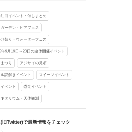
の注目イベント・催しまとめ
アガーデン・ビアフェス
かけ祭り・ウォーターフェス
26年9月19日～23日の連休開催イベント
夕まつり
アジサイの見頃
アル謎解きイベント
スイーツイベント
酒イベント
恐竜イベント
ラネタリウム・天体観測
X(旧Twitter)で最新情報をチェック