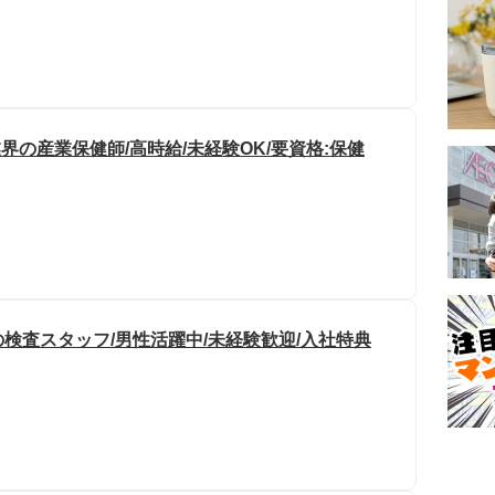
界の産業保健師/高時給/未経験OK/要資格:保健
検査スタッフ/男性活躍中/未経験歓迎/入社特典