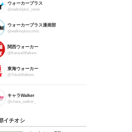
ウォーカープラス
@walkerplus_news
ウォーカープラス漫画部
@walkerpluscomic
関西ウォーカー
@KansaiWalkers
東海ウォーカー
@TokaiWalkers
キャラWalker
@chara_walker_
部イチオシ