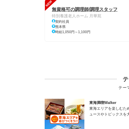
NEW
無資格可の調理師/調理スタッフ
特別養護老人ホーム 月華苑
契約社員
熊本県
時給1,050円～1,100円
テ
テー
東海満喫Walker
東海エリアを楽しむた
ュースやトピックスを