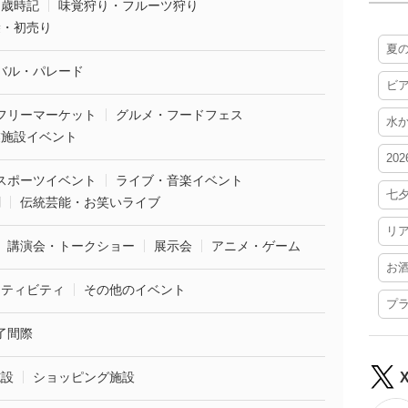
・歳時記
味覚狩り・フルーツ狩り
袋・初売り
夏
バル・パレード
ビ
フリーマーケット
グルメ・フードフェス
水
業施設イベント
20
スポーツイベント
ライブ・音楽イベント
七
劇
伝統芸能・お笑いライブ
リ
講演会・トークショー
展示会
アニメ・ゲーム
お
クティビティ
その他のイベント
プ
了間際
施設
ショッピング施設