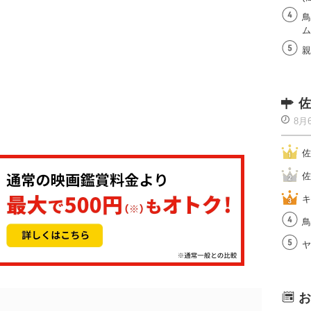
鳥
ム
親
佐
8月
佐
佐
キ
鳥
ヤ
お