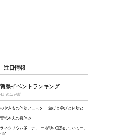
注目情報
賀県イベントランキング
6日 9:32更新
のやきもの体験フェスタ 遊びと学びと体験と!
賀城本丸の夏休み
ラネタリウム版「チ。 ー地球の運動についてー」
佐賀)