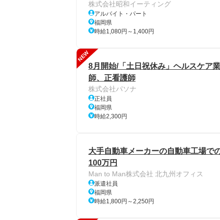
株式会社昭和イーティング
アルバイト・パート
福岡県
時給1,080円～1,400円
NEW
8月開始/「土日祝休み」ヘルスケア業
師、正看護師
株式会社パソナ
正社員
福岡県
時給2,300円
大手自動車メーカーの自動車工場での
100万円
Man to Man株式会社 北九州オフィス
派遣社員
福岡県
時給1,800円～2,250円