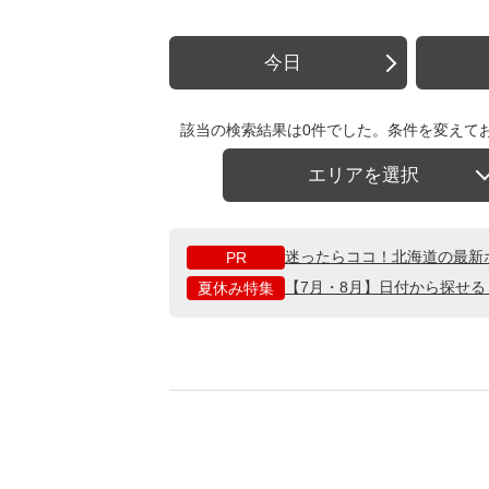
今日
該当の検索結果は0件でした。条件を変えて
エリアを選択
迷ったらココ！北海道の最新
PR
【7月・8月】日付から探せ
夏休み特集