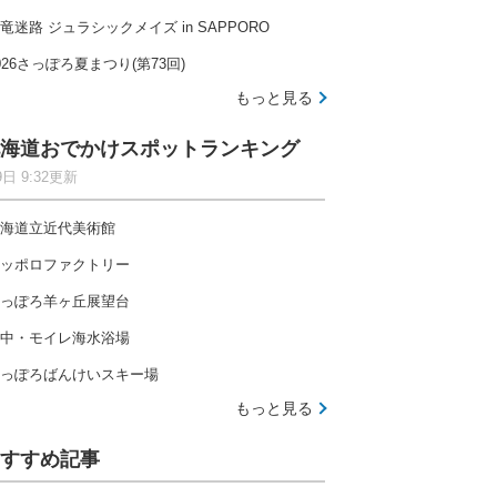
竜迷路 ジュラシックメイズ in SAPPORO
026さっぽろ夏まつり(第73回)
もっと見る
海道おでかけスポットランキング
9日 9:32更新
海道立近代美術館
ッポロファクトリー
っぽろ羊ヶ丘展望台
中・モイレ海水浴場
っぽろばんけいスキー場
もっと見る
すすめ記事