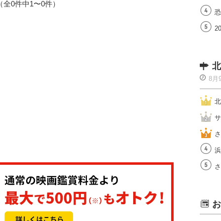
1（全0件中1〜0件）
恐
2
北
8月
北
サ
さ
浜
さ
お