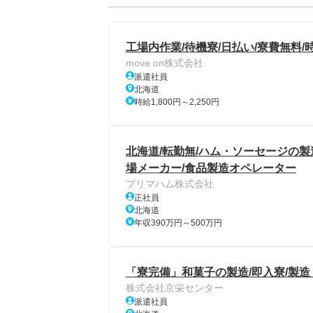
工場内作業/待機寮/日払い/寮費無料/時
move on株式会社
派遣社員
北海道
時給1,800円～2,250円
北海道/転勤無/ハム・ソーセージの製
場メーカー/食品製造オペレーター
プリマハム株式会社
正社員
北海道
年収390万円～500万円
「寮完備」和菓子の製造/即入寮/製造
株式会社京栄センター
派遣社員