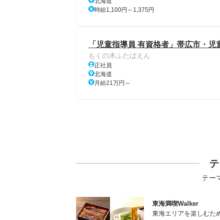
北海道
時給1,100円～1,375円
「児童指導員 有資格者」帯広市・児
もくの木ふたばえん
正社員
北海道
月給21万円～
テ
テー
東海満喫Walker
東海エリアを楽しむた