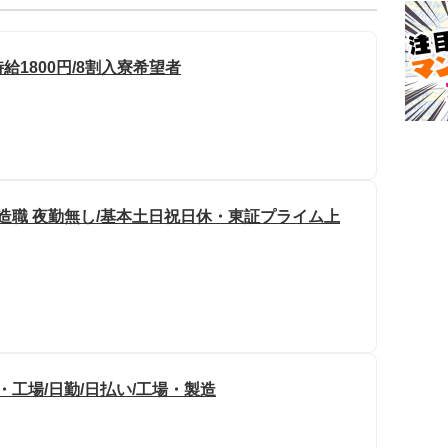
給1800円/8割入寮希望者
造職 夜勤無し/基本土日祝日休・東証プライム上
・工場/日勤/日払い/工場・製造