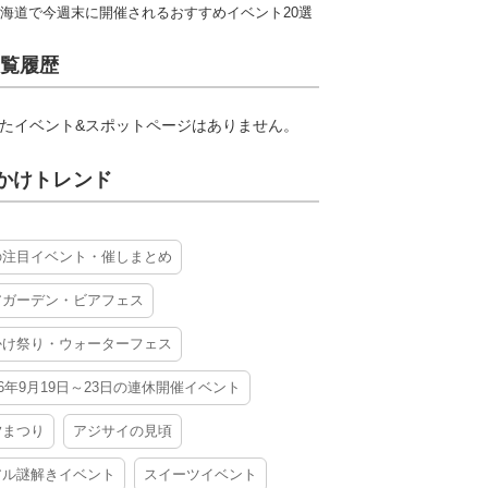
海道で今週末に開催されるおすすめイベント20選
覧履歴
たイベント&スポットページはありません。
かけトレンド
の注目イベント・催しまとめ
アガーデン・ビアフェス
かけ祭り・ウォーターフェス
26年9月19日～23日の連休開催イベント
夕まつり
アジサイの見頃
アル謎解きイベント
スイーツイベント