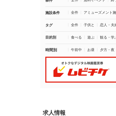
全件
無料イベント
終
条件
全件
アミューズメント
施設条件
全件
子供と
恋人・夫
タグ
目的別
食べる
遊ぶ
観る・学
時間別
午前中
お昼
夕方・夜
求人情報