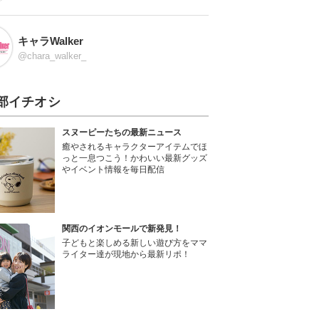
キャラWalker
@chara_walker_
部イチオシ
スヌーピーたちの最新ニュース
癒やされるキャラクターアイテムでほ
っと一息つこう！かわいい最新グッズ
やイベント情報を毎日配信
関西のイオンモールで新発見！
子どもと楽しめる新しい遊び方をママ
ライター達が現地から最新リポ！