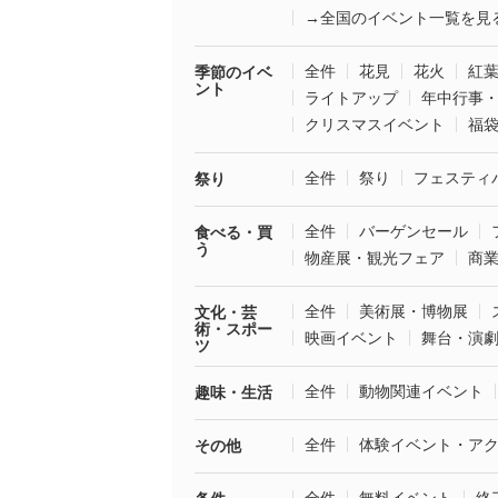
→全国のイベント一覧を見
全件
花見
花火
紅
季節のイベ
ント
ライトアップ
年中行事
クリスマスイベント
福
全件
祭り
フェスティ
祭り
全件
バーゲンセール
食べる・買
う
物産展・観光フェア
商
全件
美術展・博物展
文化・芸
術・スポー
映画イベント
舞台・演
ツ
全件
動物関連イベント
趣味・生活
全件
体験イベント・ア
その他