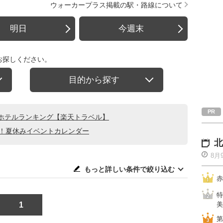
ウォーカープラス掲載の駅・路線について
明日
今週末
お探しください。
目的から探す
ホテルランキング【楽天トラベル】
る！夏休みイベントカレンダー
北
8月
もっと詳しい条件で絞り込む
赤
特
1
美
第