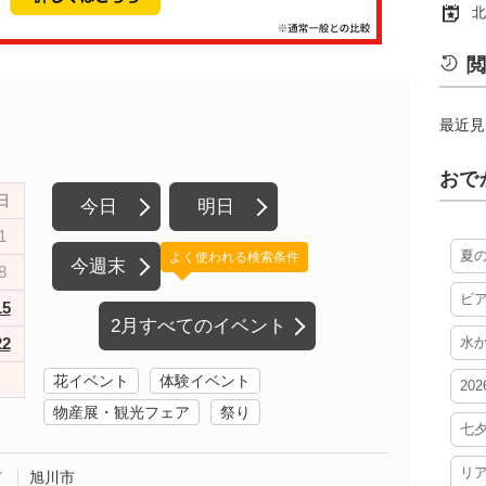
北
閲
最近見
おで
日
今日
明日
1
夏
よく使われる検索条件
今週末
8
ビ
15
2月すべてのイベント
22
水
花イベント
体験イベント
20
物産展・観光フェア
祭り
七
リ
市
旭川市