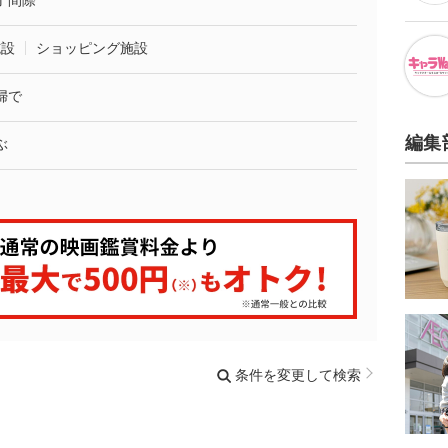
了間際
施設
ショッピング施設
婦で
編集
ぶ
条件を変更して検索