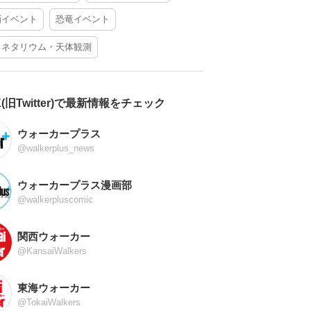
酒イベント
恐竜イベント
ラネタリウム・天体観測
X(旧Twitter)で最新情報をチェック
ウォーカープラス
@walkerplus_news
ウォーカープラス漫画部
@walkerpluscomic
関西ウォーカー
@KansaiWalkers
東海ウォーカー
@TokaiWalkers