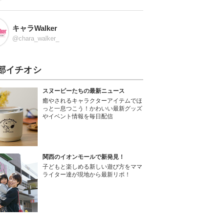
キャラWalker
@chara_walker_
部イチオシ
スヌーピーたちの最新ニュース
癒やされるキャラクターアイテムでほ
っと一息つこう！かわいい最新グッズ
やイベント情報を毎日配信
関西のイオンモールで新発見！
子どもと楽しめる新しい遊び方をママ
ライター達が現地から最新リポ！