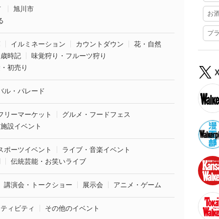
市
旭川市
お
る
プ
葉
イルミネーション
カウントダウン
花・自然
・歳時記
味覚狩り・フルーツ狩り
袋・初売り
バル・パレード
フリーマーケット
グルメ・フードフェス
業施設イベント
スポーツイベント
ライブ・音楽イベント
劇
伝統芸能・お笑いライブ
講演会・トークショー
展示会
アニメ・ゲーム
クティビティ
その他のイベント