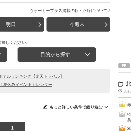
ウォーカープラス掲載の駅・路線について
明日
今週末
お探しください。
目的から探す
ホテルランキング【楽天トラベル】
北
る！夏休みイベントカレンダー
8月
赤
もっと詳しい条件で絞り込む
特
美
1
2