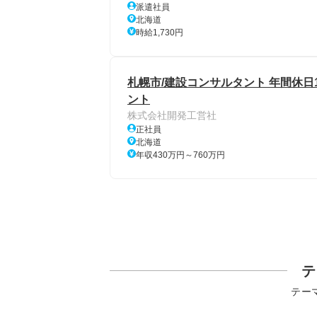
派遣社員
北海道
時給1,730円
札幌市/建設コンサルタント 年間休日
ント
株式会社開発工営社
正社員
北海道
年収430万円～760万円
テ
テー