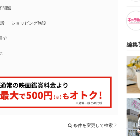
了間際
施設
ショッピング施設
婦で
編集
ぶ
条件を変更して検索