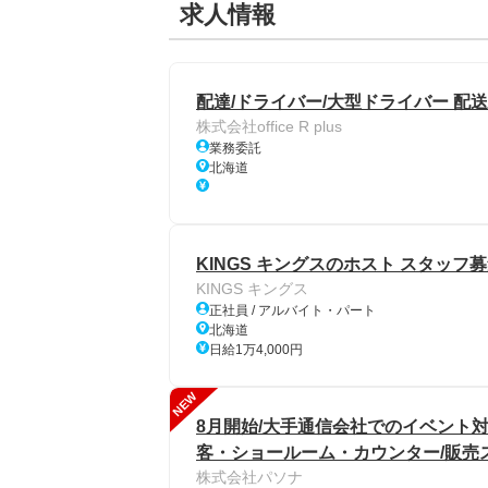
求人情報
配達/ドライバー/大型ドライバー 配送
株式会社office R plus
業務委託
北海道
KINGS キングスのホスト スタッフ
KINGS キングス
正社員 / アルバイト・パート
北海道
日給1万4,000円
NEW
8月開始/大手通信会社でのイベント対
客・ショールーム・カウンター/販売
株式会社パソナ