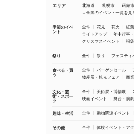
エリア
北海道
札幌市
函館
→全国のイベント一覧を見
全件
花見
花火
紅
季節のイベ
ント
ライトアップ
年中行事
クリスマスイベント
福
全件
祭り
フェスティ
祭り
全件
バーゲンセール
食べる・買
う
物産展・観光フェア
商
全件
美術展・博物展
文化・芸
術・スポー
映画イベント
舞台・演
ツ
全件
動物関連イベント
趣味・生活
全件
体験イベント・ア
その他