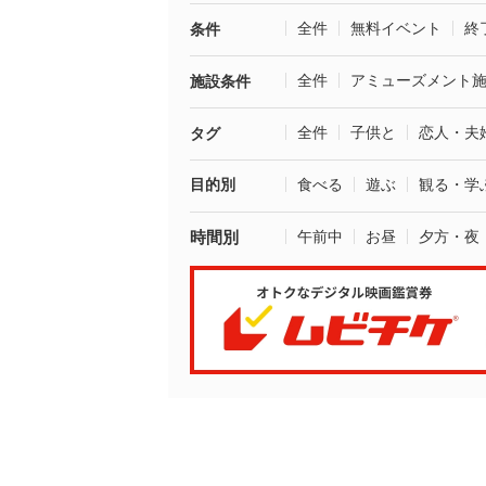
全件
無料イベント
終
条件
全件
アミューズメント
施設条件
全件
子供と
恋人・夫
タグ
目的別
食べる
遊ぶ
観る・学
時間別
午前中
お昼
夕方・夜