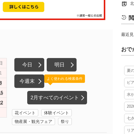
北
閲
最近見
おで
日
今日
明日
夏
1
よく使われる検索条件
今週末
8
ビ
15
水
2月すべてのイベント
22
20
花イベント
体験イベント
七
物産展・観光フェア
祭り
リ