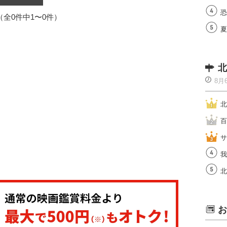
恐
1（全0件中1〜0件）
夏
北
8月
北
百
サ
我
北
お