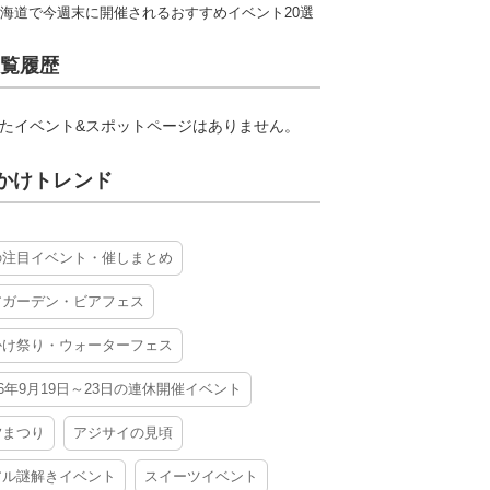
海道で今週末に開催されるおすすめイベント20選
覧履歴
たイベント&スポットページはありません。
かけトレンド
の注目イベント・催しまとめ
アガーデン・ビアフェス
かけ祭り・ウォーターフェス
26年9月19日～23日の連休開催イベント
夕まつり
アジサイの見頃
アル謎解きイベント
スイーツイベント