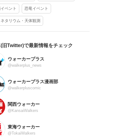
酒イベント
恐竜イベント
ラネタリウム・天体観測
X(旧Twitter)で最新情報をチェック
ウォーカープラス
@walkerplus_news
ウォーカープラス漫画部
@walkerpluscomic
関西ウォーカー
@KansaiWalkers
東海ウォーカー
@TokaiWalkers