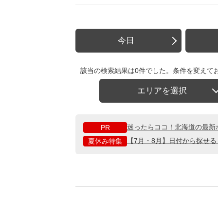
今日
該当の検索結果は0件でした。条件を変えて
エリアを選択
迷ったらココ！北海道の最新
PR
【7月・8月】日付から探せ
夏休み特集