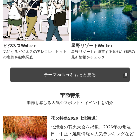
ビジネスWalker
星野リゾートWalker
気になるビジネスのアレコレ、ヒット
星野リゾートが運営する多彩な施設の
の裏側を徹底調査
最新情報をチェック！
テーマwalkerをもっと見る
季節特集
季節を感じる人気のスポットやイベントを紹介
花火特集2026【北海道】
北海道の花火大会を掲載。2026年の開催
日、中止・延期情報や人気ランキングなど