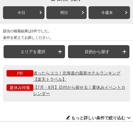
今日
明日
今週末
該当の検索結果は0件でした。
条件を変えてお探しください。
エリアを選択
目的から探す
迷ったらココ！北海道の最新ホテルランキング
PR
【楽天トラベル】
【7月・8月】日付から探せる！夏休みイベントカ
夏休み特集
レンダー
もっと詳しい条件で絞り込む