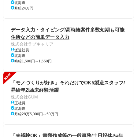
北海道
月給24万円
データ入力・タイピング/高時給案件多数短期も可能
住所などの簡単データ入力
株式会社ラブキャリア
派遣社員
北海道
時給1,500円～1,650円
NEW
「モノづくりが好き」それだけでOK!/製造スタッフ/
昇給年2回/未経験活躍
株式会社GUM
正社員
北海道
月給28万5,000円～50万円
「未経験OK」書類作成等の一般事務/土日祝休み/年