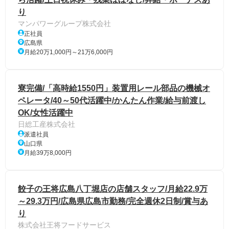
り
マンパワーグループ株式会社
正社員
広島県
月給20万1,000円～21万6,000円
寮完備/「高時給1550円」装置用レール部品の機械オ
ペレータ/40～50代活躍中/かんたん作業/給与前渡し
OK/女性活躍中
日総工産株式会社
派遣社員
山口県
月給39万8,000円
餃子の王将広島八丁堀店の店舗スタッフ/月給22.9万
～29.3万円/広島県広島市勤務/完全週休2日制/賞与あ
り
株式会社王将フードサービス