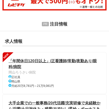
注目情報
求人情報
NEW
「年間休日120日以上」/正看護師/常勤/夜勤あり/眼
科/病院
岡山ろうさい病院
正社員
岡山県
月給20万8,781円～21万9,081円
大手企業での一般事務/20代活躍/充実研修で未経験か
ら活躍/土日祝休み・残業ほぼなし/昇給・ボーナスあ