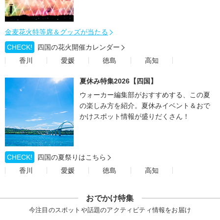
金麦花火特等席＆グッズが当たる
CHECK!
四国の花火開催カレンダー
香川
愛媛
徳島
高知
夏休み特集2026【四国】
ウォーカー編集部がおすすめする、この夏
の楽しみ方を紹介。夏休みイベント＆おで
かけスポット情報が盛りだくさん！
CHECK!
四国の夏祭りはこちら
香川
愛媛
徳島
高知
おでかけ特集
今注目のスポットや話題のアクティビティ情報をお届け