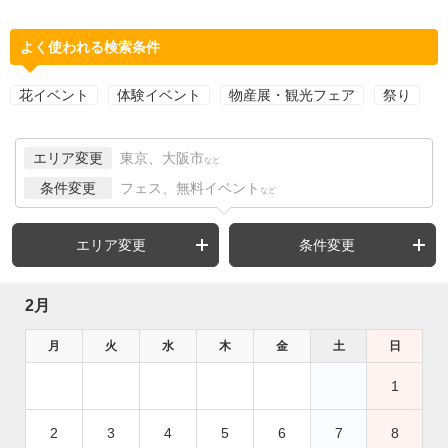
よく使われる検索条件
花イベント
体験イベント
物産展・観光フェア
祭り
エリア変更
東京、大阪市
など
条件変更
フェス、無料イベント
など
エリア変更
条件変更
2月
月
火
水
木
金
土
日
1
2
3
4
5
6
7
8