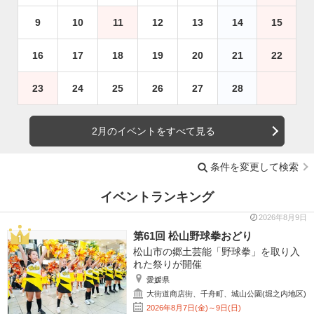
9
10
11
12
13
14
15
16
17
18
19
20
21
22
23
24
25
26
27
28
2月のイベントをすべて見る
条件を変更して検索
イベントランキング
2026年8月9日
第61回 松山野球拳おどり
松山市の郷土芸能「野球拳」を取り入
れた祭りが開催
愛媛県
大街道商店街、千舟町、城山公園(堀之内地区)
2026年8月7日(金)～9日(日)