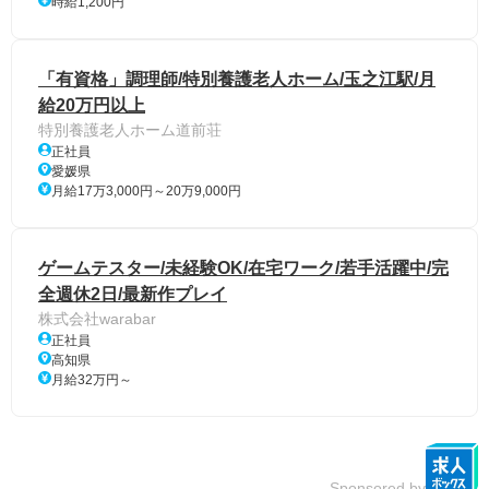
時給1,200円
「有資格」調理師/特別養護老人ホーム/玉之江駅/月
給20万円以上
特別養護老人ホーム道前荘
正社員
愛媛県
月給17万3,000円～20万9,000円
ゲームテスター/未経験OK/在宅ワーク/若手活躍中/完
全週休2日/最新作プレイ
株式会社warabar
正社員
高知県
月給32万円～
Sponsored by