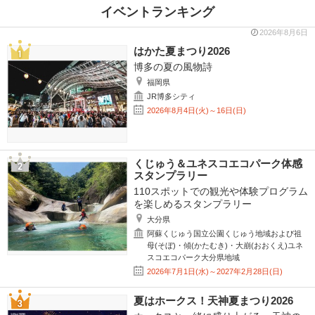
イベントランキング
2026年8月6日
はかた夏まつり2026
博多の夏の風物詩
福岡県
JR博多シティ
2026年8月4日(火)～16日(日)
くじゅう＆ユネスコエコパーク体感
スタンプラリー
110スポットでの観光や体験プログラム
を楽しめるスタンプラリー
大分県
阿蘇くじゅう国立公園くじゅう地域および祖
母(そぼ)・傾(かたむき)・大崩(おおくえ)ユネ
スコエコパーク大分県地域
2026年7月1日(水)～2027年2月28日(日)
夏はホークス！天神夏まつり2026