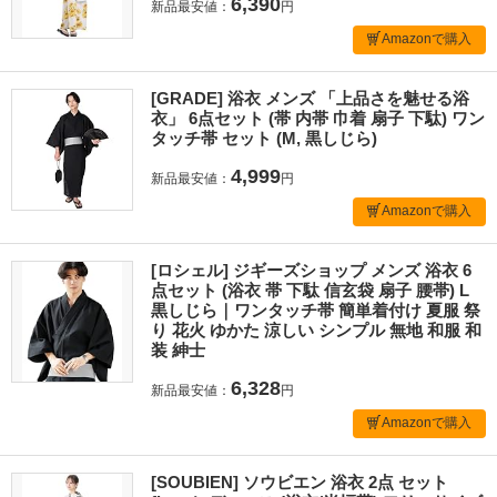
6,390
新品最安値：
円
Amazonで購入
[GRADE] 浴衣 メンズ 「上品さを魅せる浴
衣」 6点セット (帯 内帯 巾着 扇子 下駄) ワン
タッチ帯 セット (M, 黒しじら)
4,999
新品最安値：
円
Amazonで購入
[ロシェル] ジギーズショップ メンズ 浴衣 6
点セット (浴衣 帯 下駄 信玄袋 扇子 腰帯) L
黒しじら｜ワンタッチ帯 簡単着付け 夏服 祭
り 花火 ゆかた 涼しい シンプル 無地 和服 和
装 紳士
6,328
新品最安値：
円
Amazonで購入
[SOUBIEN] ソウビエン 浴衣 2点 セット