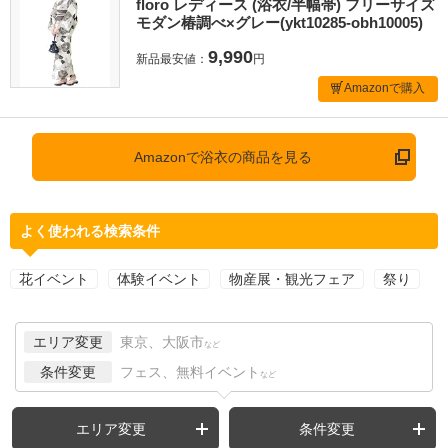
floro レディース (浴衣/半幅帯) フリーサイズ
モダン椿調べ×グレー(ykt10285-obh10005)
9,990
新品最安値：
円
Amazonで購入
Amazonで浴衣の商品を見る
よく使われる検索条件
花イベント
体験イベント
物産展・観光フェア
祭り
エリア変更
東京、大阪市
など
条件変更
フェス、無料イベント
など
エリア変更
条件変更