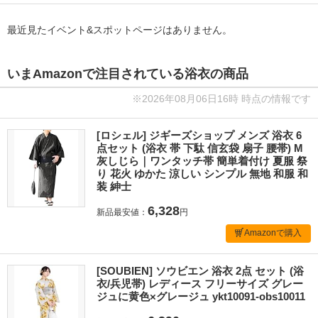
最近見たイベント&スポットページはありません。
いまAmazonで注目されている浴衣の商品
※2026年08月06日16時 時点の情報です
[ロシェル] ジギーズショップ メンズ 浴衣 6
点セット (浴衣 帯 下駄 信玄袋 扇子 腰帯) M
灰しじら｜ワンタッチ帯 簡単着付け 夏服 祭
り 花火 ゆかた 涼しい シンプル 無地 和服 和
装 紳士
6,328
新品最安値：
円
Amazonで購入
[SOUBIEN] ソウビエン 浴衣 2点 セット (浴
衣/兵児帯) レディース フリーサイズ グレー
ジュに黄色×グレージュ ykt10091-obs10011