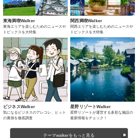
東海満喫Walker
関西満喫Walker
東海エリアを楽しむためのニュースや
関西エリアを楽しむためのニュースや
トピックスを大特集
トピックスを大特集
ビジネスWalker
星野リゾートWalker
気になるビジネスのアレコレ、ヒット
星野リゾートが運営する多彩な施設の
の裏側を徹底調査
最新情報をチェック！
テーマwalkerをもっと見る