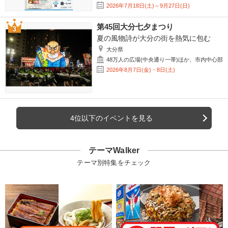
2026年7月18日(土)～9月27日(日)
第45回大分七夕まつり
夏の風物詩が大分の街を熱気に包む
大分県
48万人の広場(中央通り一帯)ほか、市内中心部
2026年8月7日(金)・8日(土)
4位以下のイベントを見る
テーマWalker
テーマ別特集をチェック