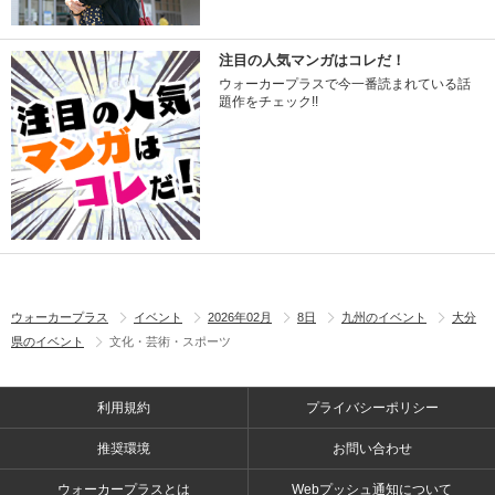
注目の人気マンガはコレだ！
ウォーカープラスで今一番読まれている話
題作をチェック!!
ウォーカープラス
イベント
2026年02月
8日
九州のイベント
大分
県のイベント
文化・芸術・スポーツ
利用規約
プライバシーポリシー
推奨環境
お問い合わせ
ウォーカープラスとは
Webプッシュ通知について