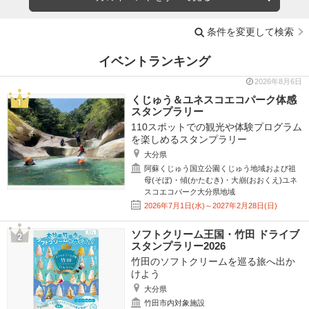
条件を変更して検索
イベントランキング
2026年8月6日
くじゅう＆ユネスコエコパーク体感
スタンプラリー
110スポットでの観光や体験プログラム
を楽しめるスタンプラリー
大分県
阿蘇くじゅう国立公園くじゅう地域および祖
母(そぼ)・傾(かたむき)・大崩(おおくえ)ユネ
スコエコパーク大分県地域
2026年7月1日(水)～2027年2月28日(日)
ソフトクリーム王国・竹田 ドライブ
スタンプラリー2026
竹田のソフトクリームを巡る旅へ出か
けよう
大分県
竹田市内対象施設