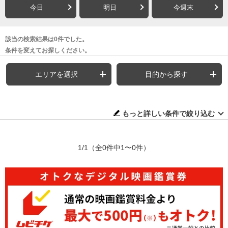
今日
明日
今週末
該当の検索結果は0件でした。
条件を変えてお探しください。
エリアを選択
目的から探す
もっと詳しい条件で絞り込む
1/1
（全0件中1〜0件）