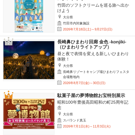
竹田のソフトクリームを巡る旅へ出か
けよう
大分県
竹田市内対象施設
2026年7月18日(土)～9月27日(日)
長崎鼻ひまわり回廊 金色 -konjiki-
（ひまわりライトアップ）
昼と夜で表情を変える新しいひまわり
体験！
大分県
長崎鼻リゾートキャンプ場ひまわりフェスタ
会場敷地内
2026年8月7日(金)～30日(日)
駄菓子屋の夢博物館お宝特別展示
昭和100年豊後高田昭和の町25周年記
念
大分県
スパランド真玉
2026年7月1日(水)～11月3日(火)