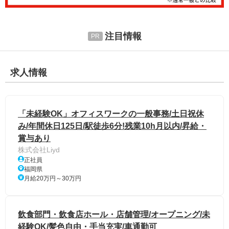
注目情報
求人情報
「未経験OK」オフィスワークの一般事務/土日祝休
み/年間休日125日/駅徒歩6分!残業10h月以内/昇給・
賞与あり
株式会社Liyd
正社員
福岡県
月給20万円～30万円
飲食部門・飲食店ホール・店舗管理/オープニング/未
経験OK/髪色自由・手当充実/車通勤可