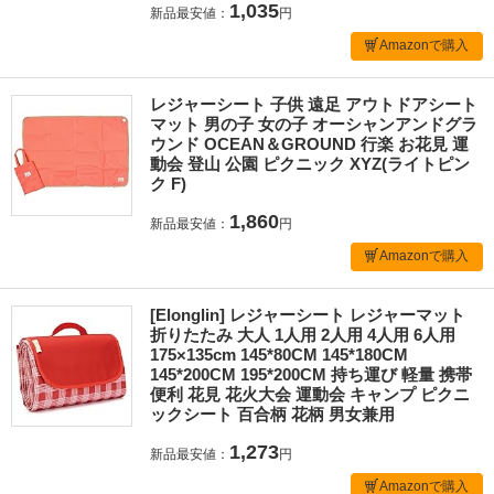
1,035
新品最安値：
円
Amazonで購入
レジャーシート 子供 遠足 アウトドアシート
マット 男の子 女の子 オーシャンアンドグラ
ウンド OCEAN＆GROUND 行楽 お花見 運
動会 登山 公園 ピクニック XYZ(ライトピン
ク F)
1,860
新品最安値：
円
Amazonで購入
[Elonglin] レジャーシート レジャーマット
折りたたみ 大人 1人用 2人用 4人用 6人用
175×135cm 145*80CM 145*180CM
145*200CM 195*200CM 持ち運び 軽量 携帯
便利 花見 花火大会 運動会 キャンプ ピクニ
ックシート 百合柄 花柄 男女兼用
1,273
新品最安値：
円
Amazonで購入