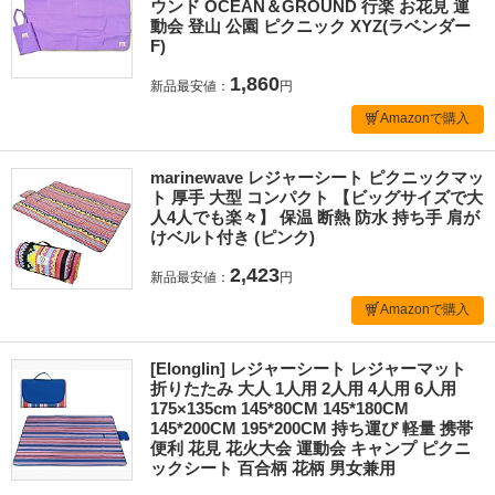
ウンド OCEAN＆GROUND 行楽 お花見 運
動会 登山 公園 ピクニック XYZ(ラベンダー
F)
1,860
新品最安値：
円
Amazonで購入
marinewave レジャーシート ピクニックマッ
ト 厚手 大型 コンパクト 【ビッグサイズで大
人4人でも楽々】 保温 断熱 防水 持ち手 肩が
けベルト付き (ピンク)
2,423
新品最安値：
円
Amazonで購入
[Elonglin] レジャーシート レジャーマット
折りたたみ 大人 1人用 2人用 4人用 6人用
175×135cm 145*80CM 145*180CM
145*200CM 195*200CM 持ち運び 軽量 携帯
便利 花見 花火大会 運動会 キャンプ ピクニ
ックシート 百合柄 花柄 男女兼用