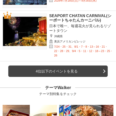
2026年7月18日(土)～9月30日(水)
SEAPORT CHATAN CARNIVAL(シ
ーポートちゃたんカーニバル)
日本で唯一、毎週花火が見られるリゾ
ートタウン
沖縄県
美浜アメリカンビレッジ
7/24・25・31、8/1・7・8・13～16・21・
22・28・29、9/4・5・11・12・18～23・25・
26
4位以下のイベントを見る
テーマWalker
テーマ別特集をチェック