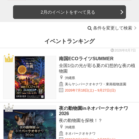
2月のイベントをすべて見る
条件を変更して検索
イベントランキング
2026年8月7日
南国ECOライツSUMMER
全国1位の光が彩る夏の幻想的な夜の植
物園
沖縄県
美らヤシパークオキナワ・東南植物楽園
2026年7月18日(土)～9月27日(日)
夜の動物園inネオパークオキナワ
2026
夜の動物園を探検！？
沖縄県
ネオパークオキナワ