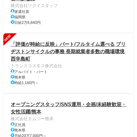
株式会社ツクイスタッフ
派遣社員
福岡県
日給2万6,840円
NEW
「評価が時給に反映」パート/フルタイム選べる ブリ
ヂストンサイクルの事務 長期就業者多数の職場環境
西辛島町
トランスコスモス株式会社
アルバイト・パート
熊本県
時給1,160円～
オープニングスタッフ/SNS運用・企画/未経験歓迎・
女性活躍/熊本
株式会社エムジー熊本
正社員
熊本県
月給20万7,000円～