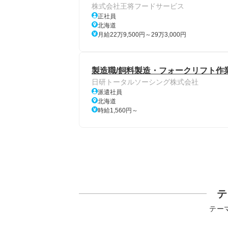
株式会社王将フードサービス
正社員
北海道
月給22万9,500円～29万3,000円
製造職/飼料製造・フォークリフト作業
日研トータルソーシング株式会社
派遣社員
北海道
時給1,560円～
テ
テー