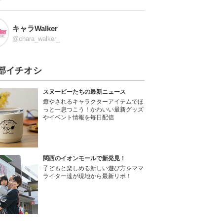
キャラWalker
@chara_walker_
部イチオシ
スヌーピーたちの最新ニュース
癒やされるキャラクターアイテムでほ
っと一息つこう！かわいい最新グッズ
やイベント情報を毎日配信
関西のイオンモールで新発見！
子どもと楽しめる新しい遊び方をママ
ライター達が現地から最新リポ！