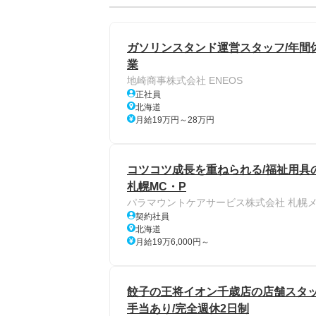
ガソリンスタンド運営スタッフ/年間休日
業
地崎商事株式会社 ENEOS
正社員
北海道
月給19万円～28万円
コツコツ成長を重ねられる/福祉用具
札幌MC・P
パラマウントケアサービス株式会社 札幌
契約社員
北海道
月給19万6,000円～
餃子の王将イオン千歳店の店舗スタッフ/
手当あり/完全週休2日制