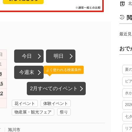
北
閲
最近見
おで
日
今日
明日
1
夏
よく使われる検索条件
今週末
8
ビ
15
2月すべてのイベント
22
水
花イベント
体験イベント
20
物産展・観光フェア
祭り
七
リ
市
旭川市