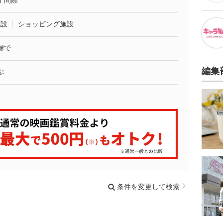
了間際
施設
ショッピング施設
婦で
編集
ぶ
条件を変更して検索