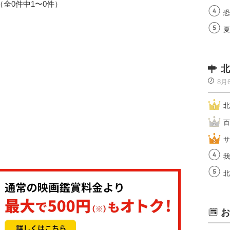
1（全0件中1〜0件）
恐
夏
北
8月
北
百
サ
我
北
お