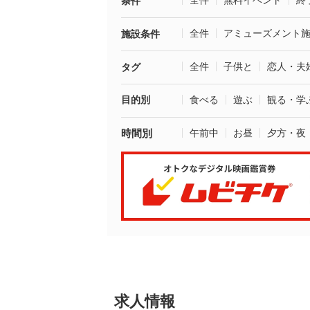
全件
無料イベント
終
条件
全件
アミューズメント
施設条件
全件
子供と
恋人・夫
タグ
目的別
食べる
遊ぶ
観る・学
時間別
午前中
お昼
夕方・夜
求人情報