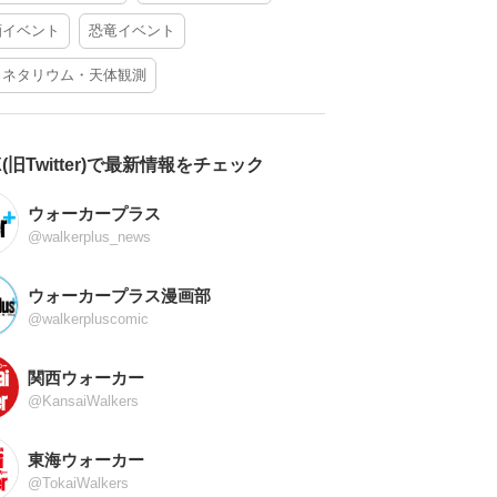
酒イベント
恐竜イベント
ラネタリウム・天体観測
X(旧Twitter)で最新情報をチェック
ウォーカープラス
@walkerplus_news
ウォーカープラス漫画部
@walkerpluscomic
関西ウォーカー
@KansaiWalkers
東海ウォーカー
@TokaiWalkers