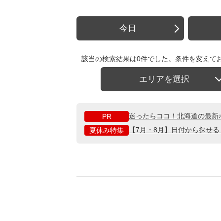
今日
該当の検索結果は0件でした。条件を変えて
エリアを選択
迷ったらココ！北海道の最新
PR
【7月・8月】日付から探せ
夏休み特集