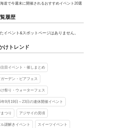
海道で今週末に開催されるおすすめイベント20選
覧履歴
たイベント&スポットページはありません。
かけトレンド
の注目イベント・催しまとめ
アガーデン・ビアフェス
かけ祭り・ウォーターフェス
26年9月19日～23日の連休開催イベント
夕まつり
アジサイの見頃
アル謎解きイベント
スイーツイベント