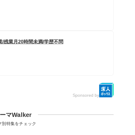
/残業月20時間未満/学歴不問
Sponsored by
ーマWalker
マ別特集をチェック