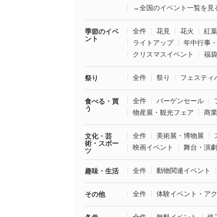
→全国のイベント一覧を見
全件
花見
花火
紅
季節のイベ
ント
ライトアップ
年中行事
クリスマスイベント
福
全件
祭り
フェスティ
祭り
全件
バーゲンセール
食べる・買
う
物産展・観光フェア
商
全件
美術展・博物展
文化・芸
術・スポー
映画イベント
舞台・演
ツ
全件
動物関連イベント
趣味・生活
全件
体験イベント・ア
その他