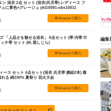
ビエン 浴衣 2点 セット (浴衣/兵児帯) レディース フ
黄色×グレージュ ykt10091-obs10011
Amazonで購入
円
メンズ 「上品さを魅せる浴衣」 6点セット (帯 内帯 巾
編集
ッチ帯 セット (M, 黒しじら)
Amazonで購入
円
 レディース セット 4点セット(浴衣 兵児帯 腰紐2本) 着
れる 綿100% 夏祭り 花火大会
Amazonで購入
円