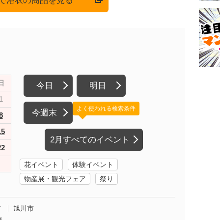
onで浴衣の商品を見る
日
今日
明日
1
よく使われる検索条件
今週末
8
15
2月すべてのイベント
22
花イベント
体験イベント
物産展・観光フェア
祭り
市
旭川市
る