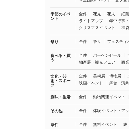
全件
花見
花火
紅
季節のイベ
ント
ライトアップ
年中行事
クリスマスイベント
福
全件
祭り
フェスティ
祭り
全件
バーゲンセール
食べる・買
う
物産展・観光フェア
商
全件
美術展・博物展
文化・芸
術・スポー
映画イベント
舞台・演
ツ
全件
動物関連イベント
趣味・生活
全件
体験イベント・ア
その他
全件
無料イベント
終
条件