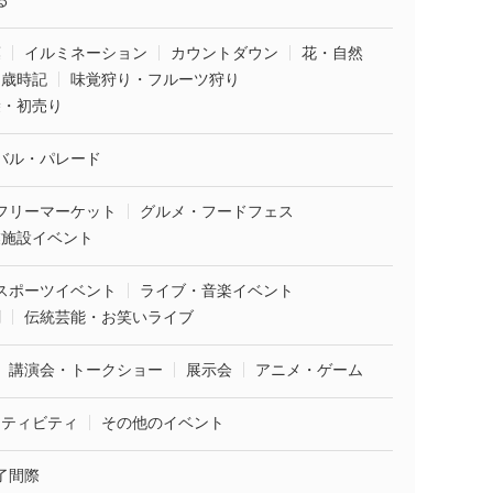
葉
イルミネーション
カウントダウン
花・自然
・歳時記
味覚狩り・フルーツ狩り
袋・初売り
バル・パレード
フリーマーケット
グルメ・フードフェス
業施設イベント
スポーツイベント
ライブ・音楽イベント
劇
伝統芸能・お笑いライブ
講演会・トークショー
展示会
アニメ・ゲーム
クティビティ
その他のイベント
了間際