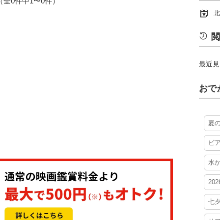
1（全0件中1〜0件）
北
閲
最近見
おで
夏
ビ
水
20
七