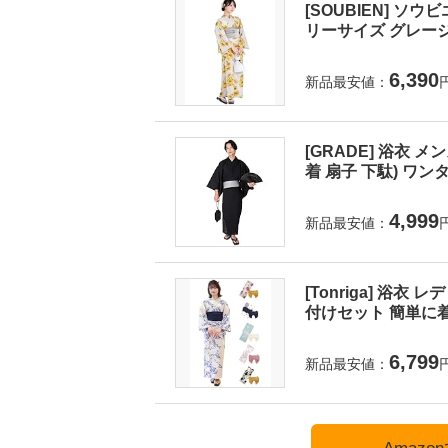
[SOUBIEN] ソウ
リーサイズ グレージュに
6,390
新品最安値：
[GRADE] 浴衣 
着 扇子 下駄) ワンタ
4,999
新品最安値：
[Tonriga] 浴衣
付けセット 簡単に着
6,799
新品最安値：