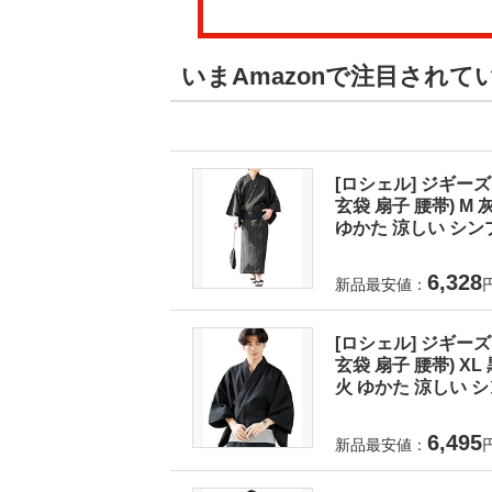
いまAmazonで注目されて
[ロシェル] ジギーズ
玄袋 扇子 腰帯) 
ゆかた 涼しい シンプ
6,328
新品最安値：
[ロシェル] ジギーズ
玄袋 扇子 腰帯) X
火 ゆかた 涼しい シ
6,495
新品最安値：