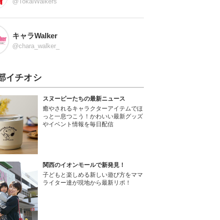
@TokaiWalkers
キャラWalker
@chara_walker_
部イチオシ
スヌーピーたちの最新ニュース
癒やされるキャラクターアイテムでほ
っと一息つこう！かわいい最新グッズ
やイベント情報を毎日配信
関西のイオンモールで新発見！
子どもと楽しめる新しい遊び方をママ
ライター達が現地から最新リポ！