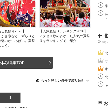
恐
あ
ト
る夏祭り2026】
【人気夏祭りランキング2026】
北
、かき氷など、ずらりと
アクセス数の多かった人気の夏祭
は魅力がいっぱい。夏祭
りをランキングでご紹介！
8月
しよう。
北
サ
休み特集TOP
水
北
もっと詳しい条件で絞り込む
ふ
1
お