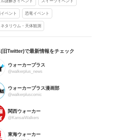
アル謎解きイベント
スイーツイベント
酒イベント
恐竜イベント
ラネタリウム・天体観測
X(旧Twitter)で最新情報をチェック
ウォーカープラス
@walkerplus_news
ウォーカープラス漫画部
@walkerpluscomic
関西ウォーカー
@KansaiWalkers
東海ウォーカー