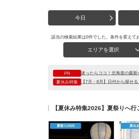
今日
該当の検索結果は0件でした。条件を変えて
エリアを選択
迷ったらココ！北海道の最新
PR
【7月・8月】日付から探せ
夏休み特集
【夏休み特集2026】夏祭りへ
夏祭り2026
屋台