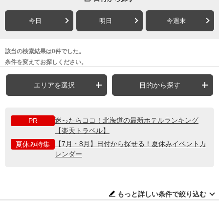
今日
明日
今週末
該当の検索結果は0件でした。
条件を変えてお探しください。
エリアを選択
目的から探す
迷ったらココ！北海道の最新ホテルランキング
PR
【楽天トラベル】
【7月・8月】日付から探せる！夏休みイベントカ
夏休み特集
レンダー
もっと詳しい条件で絞り込む