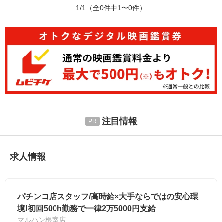
1/1
（全0件中1〜0件）
注目情報
求人情報
パチンコ店スタッフ/高時給×大手ならではの安心環
境!初回500h勤務で一律2万5000円支給
マルハン根室店