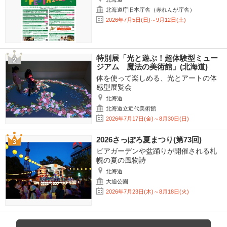
北海道庁旧本庁舎（赤れんが庁舎）
2026年7月5日(日)～9月12日(土)
特別展「光と遊ぶ！超体験型ミュー
ジアム 魔法の美術館」(北海道)
体を使って楽しめる、光とアートの体
感型展覧会
北海道
北海道立近代美術館
2026年7月17日(金)～8月30日(日)
2026さっぽろ夏まつり(第73回)
ビアガーデンや盆踊りが開催される札
幌の夏の風物詩
北海道
大通公園
2026年7月23日(木)～8月18日(火)