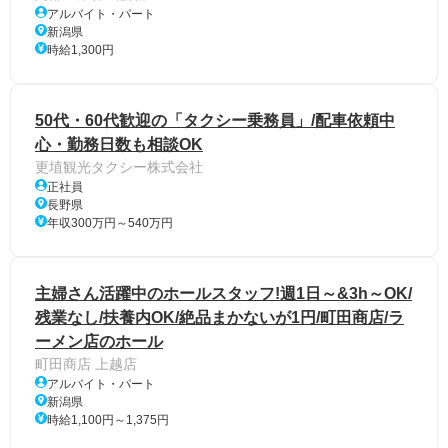
アルバイト・パート
新潟県
時給1,300円
50代・60代歓迎の「タクシー乗務員」/配車依頼中
心・勤務日数も相談OK
更埴観光タクシー株式会社
正社員
長野県
年収300万円～540万円
主婦さん活躍中のホールスタッフ!週1日～&3h～OK/
残業なし/扶養内OK/絶品まかないが1円/町田商店/ラ
ーメン店のホール
町田商店 上越店
アルバイト・パート
新潟県
時給1,100円～1,375円