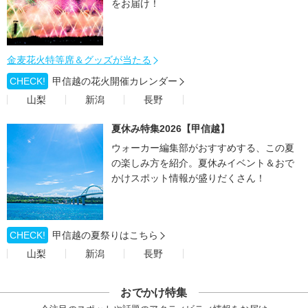
をお届け！
金麦花火特等席＆グッズが当たる
CHECK!
甲信越の花火開催カレンダー
山梨
新潟
長野
夏休み特集2026【甲信越】
ウォーカー編集部がおすすめする、この夏
の楽しみ方を紹介。夏休みイベント＆おで
かけスポット情報が盛りだくさん！
CHECK!
甲信越の夏祭りはこちら
山梨
新潟
長野
おでかけ特集