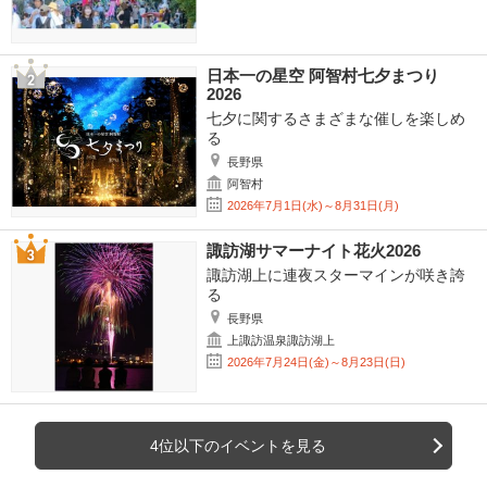
日本一の星空 阿智村七夕まつり
2026
七夕に関するさまざまな催しを楽しめ
る
長野県
阿智村
2026年7月1日(水)～8月31日(月)
諏訪湖サマーナイト花火2026
諏訪湖上に連夜スターマインが咲き誇
る
長野県
上諏訪温泉諏訪湖上
2026年7月24日(金)～8月23日(日)
4位以下のイベントを見る