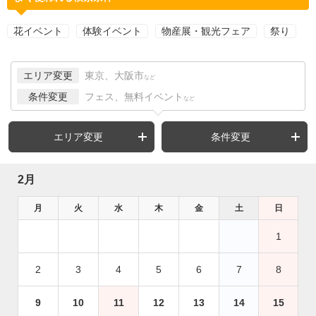
花イベント
体験イベント
物産展・観光フェア
祭り
エリア変更
東京、大阪市
など
条件変更
フェス、無料イベント
など
エリア変更
条件変更
2月
月
火
水
木
金
土
日
1
2
3
4
5
6
7
8
9
10
11
12
13
14
15