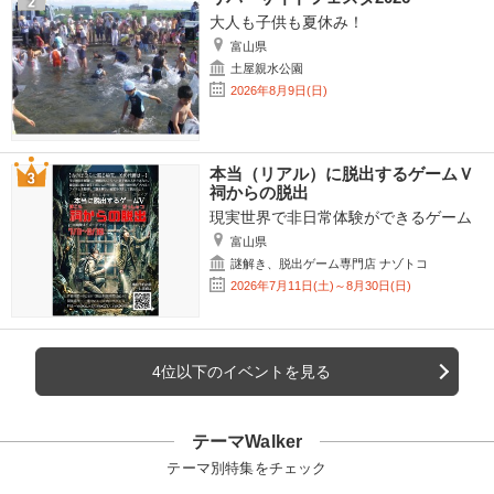
大人も子供も夏休み！
富山県
土屋親水公園
2026年8月9日(日)
本当（リアル）に脱出するゲームＶ
祠からの脱出
現実世界で非日常体験ができるゲーム
富山県
謎解き、脱出ゲーム専門店 ナゾトコ
2026年7月11日(土)～8月30日(日)
4位以下のイベントを見る
テーマWalker
テーマ別特集をチェック