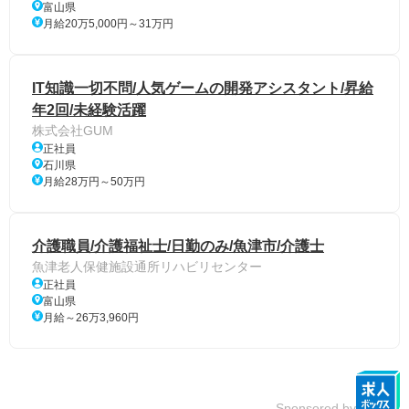
富山県
月給20万5,000円～31万円
IT知識一切不問/人気ゲームの開発アシスタント/昇給
年2回/未経験活躍
株式会社GUM
正社員
石川県
月給28万円～50万円
介護職員/介護福祉士/日勤のみ/魚津市/介護士
魚津老人保健施設通所リハビリセンター
正社員
富山県
月給～26万3,960円
Sponsored by