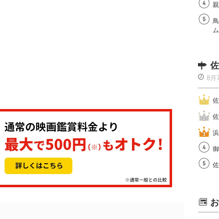
親
鳥
ム
佐
8月
佐
佐
浜
御
佐
お