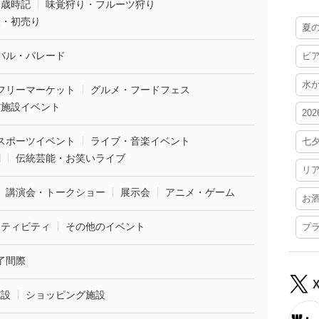
・歳時記
味覚狩り・フルーツ狩り
袋・初売り
夏
バル・パレード
ビ
水
フリーマーケット
グルメ・フードフェス
業施設イベント
20
スポーツイベント
ライブ・音楽イベント
七
劇
伝統芸能・お笑いライブ
リ
講演会・トークショー
展示会
アニメ・ゲーム
お
クティビティ
その他のイベント
プ
了間際
施設
ショッピング施設