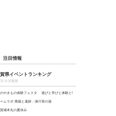
注目情報
賀県イベントランキング
7日 9:32更新
のやきもの体験フェスタ 遊びと学びと体験と!
ームラボ 廃墟と遺跡：淋汗茶の湯
賀城本丸の夏休み