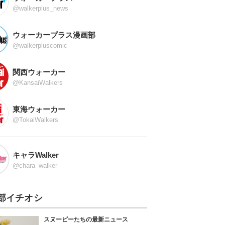
@walkerplus_news
ウォーカープラス漫画部
@walkerpluscomic
関西ウォーカー
@KansaiWalkers
東海ウォーカー
@TokaiWalkers
キャラWalker
@chara_walker_
部イチオシ
スヌーピーたちの最新ニュース