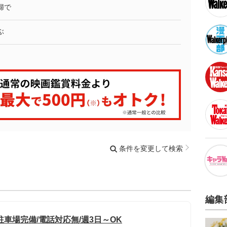
婦で
ぶ
条件を変更して検索
編集
車場完備/電話対応無/週3日～OK