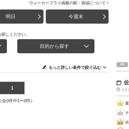
ウォーカープラス掲載の駅・路線について
明日
今週末
お探しください。
目的から探す
もっと詳しい条件で絞り込む
佐
1
8月
1（全0件中1〜0件）
夏
チ
佐