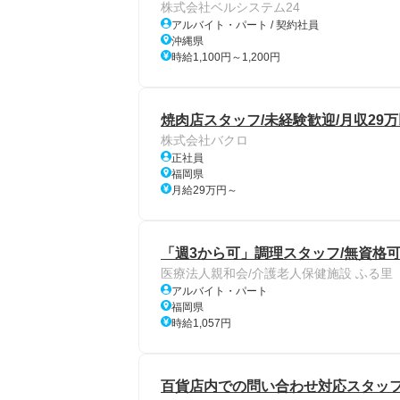
株式会社ベルシステム24
アルバイト・パート / 契約社員
沖縄県
時給1,100円～1,200円
焼肉店スタッフ/未経験歓迎/月収29万
株式会社バクロ
正社員
福岡県
月給29万円～
「週3から可」調理スタッフ/無資格可
医療法人親和会/介護老人保健施設 ふる里
アルバイト・パート
福岡県
時給1,057円
百貨店内での問い合わせ対応スタッ