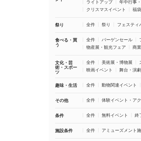
ライトアップ
年中行事
クリスマスイベント
福
全件
祭り
フェスティ
祭り
全件
バーゲンセール
食べる・買
う
物産展・観光フェア
商
全件
美術展・博物展
文化・芸
術・スポー
映画イベント
舞台・演
ツ
全件
動物関連イベント
趣味・生活
全件
体験イベント・ア
その他
全件
無料イベント
終
条件
全件
アミューズメント
施設条件