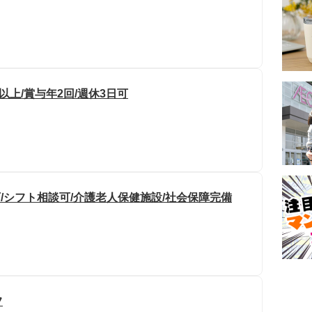
以上/賞与年2回/週休3日可
/シフト相談可/介護老人保健施設/社会保障完備
フ