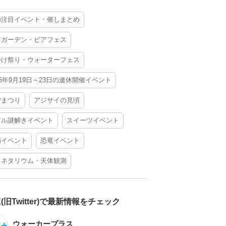
の注目イベント・催しまとめ
アガーデン・ビアフェス
かけ祭り・ウォーターフェス
26年9月19日～23日の連休開催イベント
夕まつり
アジサイの見頃
アル謎解きイベント
スイーツイベント
酒イベント
恐竜イベント
ラネタリウム・天体観測
X(旧Twitter)で最新情報をチェック
ウォーカープラス