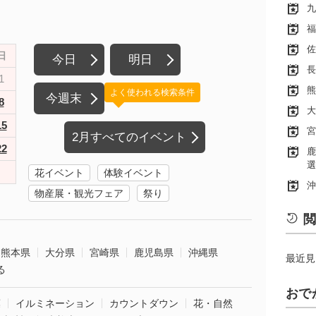
九
福
佐
日
今日
明日
長
1
熊
よく使われる検索条件
今週末
8
大
15
宮
2月すべてのイベント
22
鹿
選
花イベント
体験イベント
沖
物産展・観光フェア
祭り
閲
熊本県
大分県
宮崎県
鹿児島県
沖縄県
最近見
る
おで
葉
イルミネーション
カウントダウン
花・自然