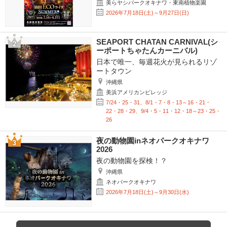
美らヤシパークオキナワ・東南植物楽園
2026年7月18日(土)～9月27日(日)
SEAPORT CHATAN CARNIVAL(シ
ーポートちゃたんカーニバル)
日本で唯一、毎週花火が見られるリゾ
ートタウン
沖縄県
美浜アメリカンビレッジ
7/24・25・31、8/1・7・8・13～16・21・
22・28・29、9/4・5・11・12・18～23・25・
26
夜の動物園inネオパークオキナワ
2026
夜の動物園を探検！？
沖縄県
ネオパークオキナワ
2026年7月18日(土)～9月30日(水)