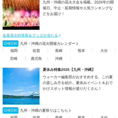
九州・沖縄の花火大会を掲載。2026年の開
催日、中止・延期情報や人気ランキングな
どをお届け！
金麦花火特等席＆グッズが当たる
CHECK!
九州・沖縄の花火開催カレンダー
福岡
佐賀
長崎
熊本
大分
宮崎
鹿児島
沖縄
夏休み特集2026【九州・沖縄】
ウォーカー編集部がおすすめする、この夏
の楽しみ方を紹介。夏休みイベント＆おで
かけスポット情報が盛りだくさん！
CHECK!
九州・沖縄の夏祭りはこちら
福岡
佐賀
長崎
熊本
大分