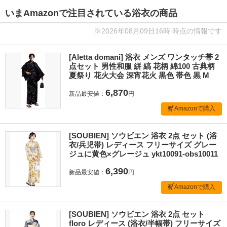
いまAmazonで注目されている浴衣の商品
※2026年08月09日16時 時点の情報です
[Aletta domani] 浴衣 メンズ ワンタッチ帯 2
点セット 男性和服 絣 縞 花柄 綿100 古典柄
夏祭り 花火大会 深宵花火 黒色 帯色 黒 M
6,870
新品最安値：
円
Amazonで購入
[SOUBIEN] ソウビエン 浴衣 2点 セット (浴
衣/兵児帯) レディース フリーサイズ グレー
ジュに黄色×グレージュ ykt10091-obs10011
6,390
新品最安値：
円
Amazonで購入
[SOUBIEN] ソウビエン 浴衣 2点 セット
floro レディース (浴衣/半幅帯) フリーサイズ