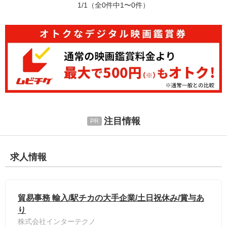
1/1
（全0件中1〜0件）
注目情報
求人情報
貿易事務 輸入/駅チカの大手企業/土日祝休み/賞与あ
り
株式会社インターテクノ