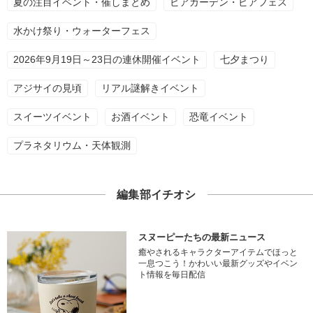
夏の注目イベント・催しまとめ
ビアガーデン・ビアフェス
水かけ祭り・ウォーターフェス
2026年9月19日～23日の連休開催イベント
七夕まつり
アジサイの見頃
リアル謎解きイベント
スイーツイベント
お酒イベント
恐竜イベント
プラネタリウム・天体観測
編集部イチオシ
スヌーピーたちの最新ニュース
癒やされるキャラクターアイテムでほっと
一息つこう！かわいい最新グッズやイベン
ト情報を毎日配信