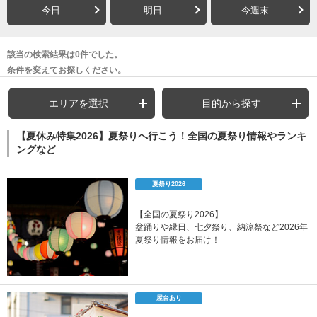
今日
明日
今週末
該当の検索結果は0件でした。
条件を変えてお探しください。
エリアを選択
目的から探す
【夏休み特集2026】夏祭りへ行こう！全国の夏祭り情報やランキ
ングなど
夏祭り2026
【全国の夏祭り2026】
盆踊りや縁日、七夕祭り、納涼祭など2026年
夏祭り情報をお届け！
屋台あり