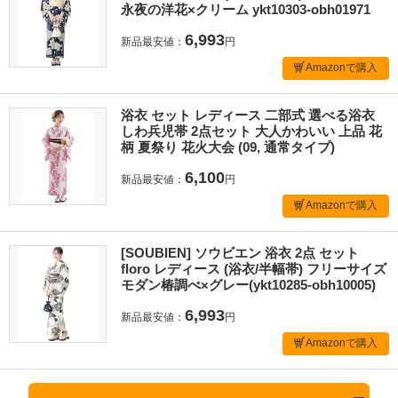
永夜の洋花×クリーム ykt10303-obh01971
6,993
新品最安値：
円
Amazonで購入
浴衣 セット レディース 二部式 選べる浴衣
しわ兵児帯 2点セット 大人かわいい 上品 花
柄 夏祭り 花火大会 (09, 通常タイプ)
6,100
新品最安値：
円
Amazonで購入
[SOUBIEN] ソウビエン 浴衣 2点 セット
floro レディース (浴衣/半幅帯) フリーサイズ
モダン椿調べ×グレー(ykt10285-obh10005)
6,993
新品最安値：
円
Amazonで購入