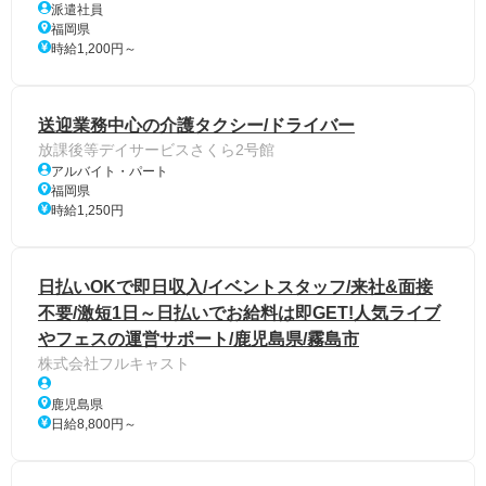
派遣社員
福岡県
時給1,200円～
送迎業務中心の介護タクシー/ドライバー
放課後等デイサービスさくら2号館
アルバイト・パート
福岡県
時給1,250円
日払いOKで即日収入/イベントスタッフ/来社&面接
不要/激短1日～日払いでお給料は即GET!人気ライブ
やフェスの運営サポート/鹿児島県/霧島市
株式会社フルキャスト
鹿児島県
日給8,800円～