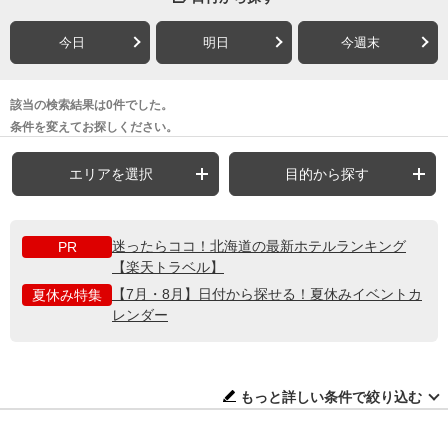
今日
明日
今週末
該当の検索結果は0件でした。
条件を変えてお探しください。
エリアを選択
目的から探す
迷ったらココ！北海道の最新ホテルランキング
PR
【楽天トラベル】
【7月・8月】日付から探せる！夏休みイベントカ
夏休み特集
レンダー
もっと詳しい条件で絞り込む