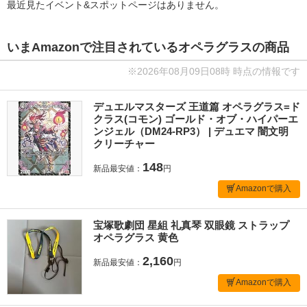
最近見たイベント&スポットページはありません。
いまAmazonで注目されているオペラグラスの商品
※2026年08月09日08時 時点の情報です
デュエルマスターズ 王道篇 オペラグラス=ド
クラス(コモン) ゴールド・オブ・ハイパーエ
ンジェル（DM24-RP3） | デュエマ 闇文明
クリーチャー
148
新品最安値：
円
Amazonで購入
宝塚歌劇団 星組 礼真琴 双眼鏡 ストラップ
オペラグラス 黄色
2,160
新品最安値：
円
Amazonで購入