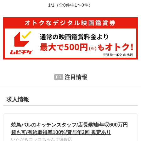
1/1
（全0件中1〜0件）
注目情報
求人情報
焼鳥バルのキッチンスタッフ/店長候補/年収600万円
超も可/有給取得率100%/賞与年3回 規定あり
いただきコッコちゃん 北8条店