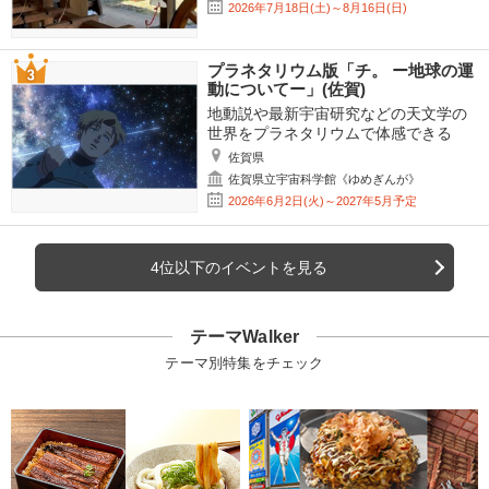
2026年7月18日(土)～8月16日(日)
プラネタリウム版「チ。 ー地球の運
動についてー」(佐賀)
地動説や最新宇宙研究などの天文学の
世界をプラネタリウムで体感できる
佐賀県
佐賀県立宇宙科学館《ゆめぎんが》
2026年6月2日(火)～2027年5月予定
4位以下のイベントを見る
テーマWalker
テーマ別特集をチェック