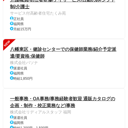
制/介護士
サービス付高齢者住宅たくみ苑
正社員
福岡県
月給15万円
NEW
八幡東区・健診センターでの保健師業務/紹介予定派
遣/要資格:保健師
株式会社パソナ
派遣社員
福岡県
時給1,850円
一般事務・OA事務/事務経験者歓迎 通販カタログの
企画・制作・校正業務など/事務
株式会社リディアルスタッフ 福岡
派遣社員
福岡県
時給1,200円～1,500円