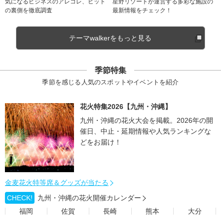
気になるビジネスのアレコレ、ヒット
星野リゾートが運営する多彩な施設の
の裏側を徹底調査
最新情報をチェック！
テーマwalkerをもっと見る
季節特集
季節を感じる人気のスポットやイベントを紹介
花火特集2026【九州・沖縄】
九州・沖縄の花火大会を掲載。2026年の開
催日、中止・延期情報や人気ランキングな
どをお届け！
金麦花火特等席＆グッズが当たる
CHECK!
九州・沖縄の花火開催カレンダー
福岡
佐賀
長崎
熊本
大分