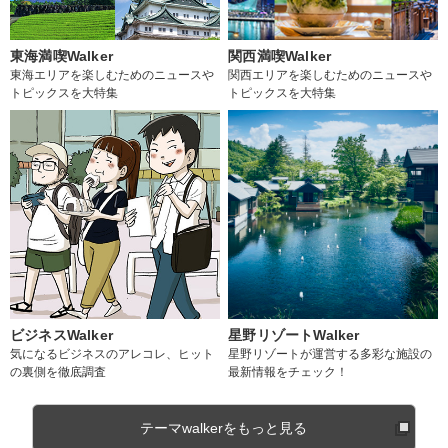
東海満喫Walker
関西満喫Walker
東海エリアを楽しむためのニュースや
関西エリアを楽しむためのニュースや
トピックスを大特集
トピックスを大特集
ビジネスWalker
星野リゾートWalker
気になるビジネスのアレコレ、ヒット
星野リゾートが運営する多彩な施設の
の裏側を徹底調査
最新情報をチェック！
テーマwalkerをもっと見る