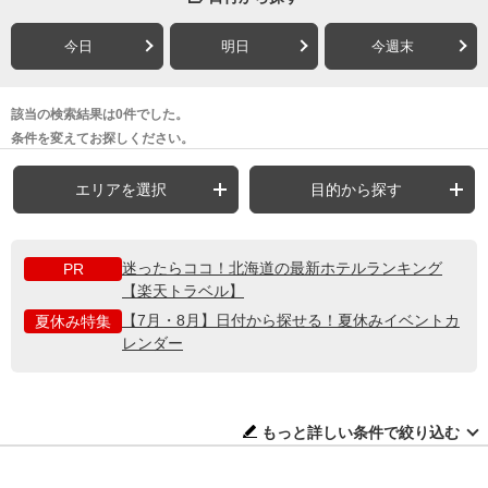
今日
明日
今週末
該当の検索結果は0件でした。
条件を変えてお探しください。
エリアを選択
目的から探す
迷ったらココ！北海道の最新ホテルランキング
PR
【楽天トラベル】
【7月・8月】日付から探せる！夏休みイベントカ
夏休み特集
レンダー
もっと詳しい条件で絞り込む