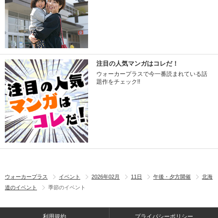
注目の人気マンガはコレだ！
ウォーカープラスで今一番読まれている話
題作をチェック!!
ウォーカープラス
イベント
2026年02月
11日
午後・夕方開催
北海
道のイベント
季節のイベント
利用規約
プライバシーポリシー