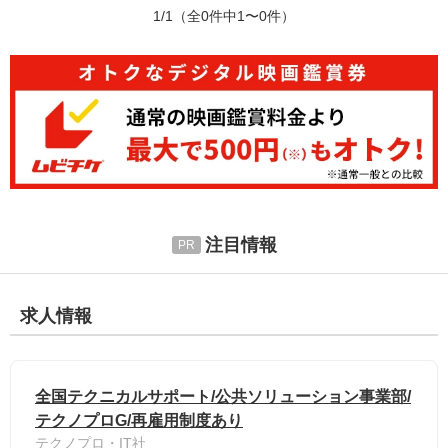
1/1
（全0件中1〜0件）
注目情報
求人情報
全国テクニカルサポート/公共ソリューション事業部/
テクノプロG/再雇用制度あり
テクノプロ・IT社